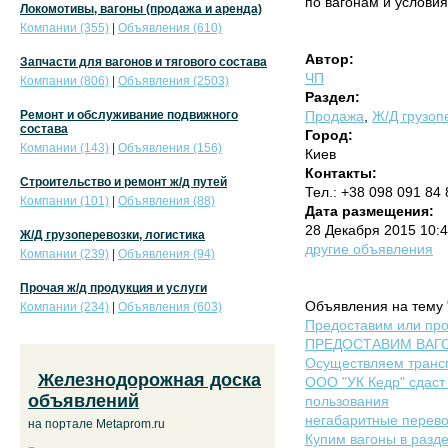
по вагонам и условия
Локомотивы, вагоны (продажа и аренда)
Компании (355)
|
Объявления (610)
Автор:
Запчасти для вагонов и тягового состава
ЧП
Компании (806)
|
Объявления (2503)
Раздел:
Ремонт и обслуживание подвижного
Продажа
,
Ж/Д грузоп
состава
Город:
Компании (143)
|
Объявления (156)
Киев
Контакты:
Строительство и ремонт ж/д путей
Тел.: +38 098 091 84 
Компании (101)
|
Объявления (88)
Дата размещения:
28 Декабря 2015 10:
Ж/Д грузоперевозки, логистика
другие объявления
Компании (239)
|
Объявления (94)
Прочая ж/д продукция и услуги
Объявления на тему 
Компании (234)
|
Объявления (603)
Предоставим или пр
ПРЕДОСТАВИМ ВАГО
Осуществляем транс
Железнодорожная доска
ООО "УК Кедр" сдаст
объявлений
пользования
негабаритные перево
на портале Metaprom.ru
Купим вагоны в разде