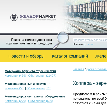
Поиск на железнодорожном
портале: компании и продукция
Например:
рельс
Новости и обзоры
Каталог компаний
Желе
Главная
/
Доска объявле
Материалы верхнего строения пути
Компании (469)
|
Объявления (11427)
Хоппера - зерн
Железнодорожный инструмент
Компании (58)
|
Объявления (173)
Предлагаем в рейсы 
Железнодорожная техника, оборудование
полувагоны по всей 
Компании (279)
|
Объявления (629)
связаться с нами дл