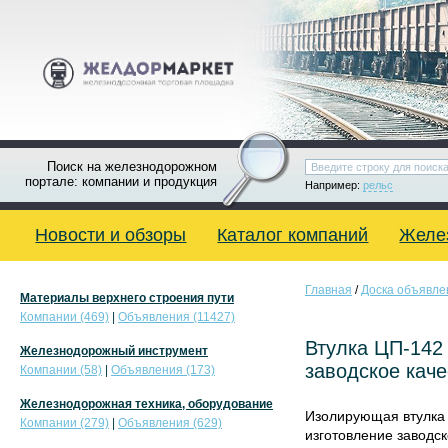
Поиск на железнодорожном
портале: компании и продукция
Например:
рельс
Новости и обзоры
Каталог компаний
Желе
Главная
/
Доска объявле
Материалы верхнего строения пути
Компании (469)
|
Объявления (11427)
Втулка ЦП-142
Железнодорожный инструмент
заводское каче
Компании (58)
|
Объявления (173)
Железнодорожная техника, оборудование
Изолирующая втулка 
Компании (279)
|
Объявления (629)
изготовление заводск