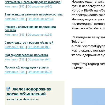
Изолирующая втулка 
Локомотивы, вагоны (продажа и аренда)
пути и используют в
Компании (355)
|
Объявления (610)
КБ-50 и КБ-65 на ж/б
Запчасти для вагонов и тягового состава
от электричества зак
Компании (806)
|
Объявления (2503)
Изолирующая втулка 
полиамидной композ
Ремонт и обслуживание подвижного
Упаковка в биг-бэги,
состава
Компании (143)
|
Объявления (156)
Размещайте вашу заяв
Telegram
Строительство и ремонт ж/д путей
e-mail: vspmetall@ya
Компании (101)
|
Объявления (88)
Комплексные поставк
железнодорожных пу
Ж/Д грузоперевозки, логистика
Компании (239)
|
Объявления (94)
https://tmg.regtorg.r
Прочая ж/д продукция и услуги
314202.htm
Компании (234)
|
Объявления (603)
Железнодорожная
доска объявлений
на портале Metaprom.ru