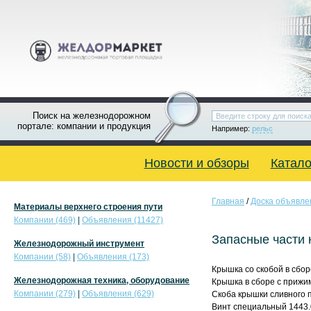
Поиск на железнодорожном
портале: компании и продукция
Например:
рельс
Новости и обзоры
Катало
Главная
/
Доска объявле
Материалы верхнего строения пути
Компании (469)
|
Объявления (11427)
Запасные части 
Железнодорожный инструмент
Компании (58)
|
Объявления (173)
Крышка со скобой в сбор
Железнодорожная техника, оборудование
Крышка в сборе с прижи
Компании (279)
|
Объявления (629)
Скоба крышки сливного 
Винт специальный 1443.