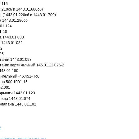
1.116
.210сб и 1443.01.680сб)
 (1443.01.220сб и 1443.01.700)
а 1443.01.280сб
01.124
1-10
а 1443.01.083
 1443.01.082
12
05
анги 1443.01.093
анги вертикальный 145.01.12.026-2
443.01.180
 ригельный) 46.451-Нсб
на 500.1001-15
02.001
крышки 1443.01.123
люка 1443.01.074
клапана 1443.01.102
О
агонов и тягового состава