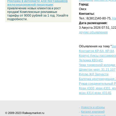
Реклама в интернете для поставщиков
Город:
железнодорожной продукции
:
привлечение новых клиентов и рост
Омск
продаж! Комплексные рекламные
Контакты:
тарифы от 9000 рублей за 1 год. Узнайте
Тел.: 8(3812)40-80-75,
На
подробности.
Дата размещения:
3 Августа 2026 07:51, 1
другие объявления
Объявления на тему "
За
Контактор КР-6А, КР-8А
Корпус буксы пассажирск
Тележка КВЗ-И2
Чека тормозной колодки
Шпинтон черт. 31.21.107
Куплю ЖД Запчасти
Балочка центрирующая 10
Рукав соединительный Р
Кран 4300, кран 4301, кр
кран 4314 кран 4314Б
Новости и обзоры
Каталог компаний
© 2009-2023 Railwaymarket.ru