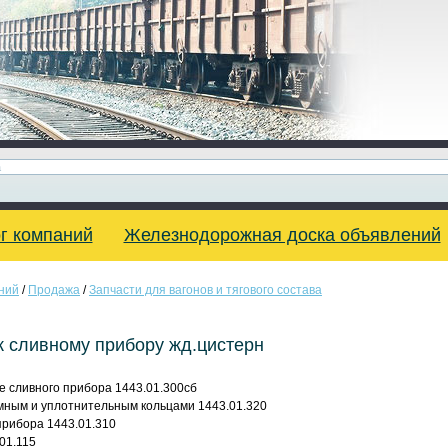
г компаний
Железнодорожная доска объявлений
ний
/
Продажа
/
Запчасти для вагонов и тягового состава
к сливному прибору жд.цистерн
е сливного прибора 1443.01.300сб
мным и уплотнительным кольцами 1443.01.320
прибора 1443.01.310
01.115