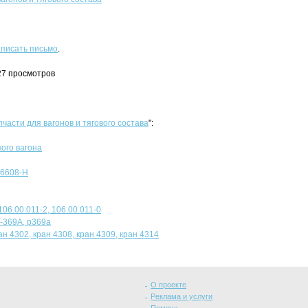
писать письмо
.
227 просмотров
пчасти для вагонов и тягового состава
":
ого вагона
 6608-Н
6.00.011-2, 106.00.011-0
-369А, р369а
ан 4302, кран 4308, кран 4309, кран 4314
О проекте
Реклама и услуги