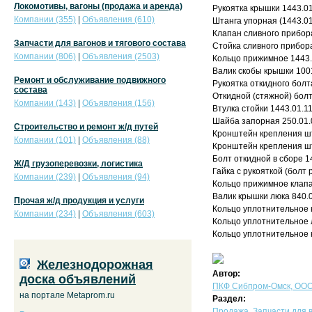
Локомотивы, вагоны (продажа и аренда)
Рукоятка крышки 1443.0
Компании (355)
|
Объявления (610)
Штанга упорная (1443.01
Клапан сливного прибора
Запчасти для вагонов и тягового состава
Стойка сливного прибор
Компании (806)
|
Объявления (2503)
Кольцо прижимное 1443.
Валик скобы крышки 100
Ремонт и обслуживание подвижного
Рукоятка откидного болт
состава
Откидной (стяжной) болт
Компании (143)
|
Объявления (156)
Втулка стойки 1443.01.1
Шайба запорная 250.01.
Строительство и ремонт ж/д путей
Кронштейн крепления шт
Компании (101)
|
Объявления (88)
Кронштейн крепления шт
Болт откидной в сборе 1
Ж/Д грузоперевозки, логистика
Гайка с рукояткой (болт
Компании (239)
|
Объявления (94)
Кольцо прижимное клапа
Валик крышки люка 840.
Прочая ж/д продукция и услуги
Кольцо уплотнительное 
Компании (234)
|
Объявления (603)
Кольцо уплотнительное 
Кольцо уплотнительное 
Железнодорожная
Автор:
доска объявлений
ПКФ Сибпром-Омск, ОО
на портале Metaprom.ru
Раздел:
Продажа
,
Запчасти для в