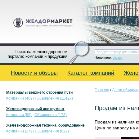
Поиск на железнодорожном
портале: компании и продукция
Например:
рельс
Новости и обзоры
Каталог компаний
Желе
Главная
/
Доска объявле
Материалы верхнего строения пути
Компании (469)
|
Объявления (11427)
Продам из нал
Железнодорожный инструмент
Компании (58)
|
Объявления (173)
Продам из наличия к
Железнодорожная техника, оборудование
Цена по запросу на e
Компании (279)
|
Объявления (629)