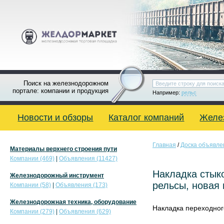
Поиск на железнодорожном
портале: компании и продукция
Например:
рельс
Новости и обзоры
Каталог компаний
Желе
Главная
/
Доска объявле
Материалы верхнего строения пути
Компании (469)
|
Объявления (11427)
Накладка стык
Железнодорожный инструмент
рельсы, новая 
Компании (58)
|
Объявления (173)
Железнодорожная техника, оборудование
Накладка переходного
Компании (279)
|
Объявления (629)