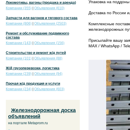
Упаковка на поддоны 
Локомотивы, вагоны (продажа и аренда)
Компании (355)
|
Объявления (610)
Доставка по России и
Запчасти для вагонов и тягового состава
Компании (806)
|
Объявления (2503)
Комплексные поставк
железнодорожных пу
Ремонт и обслуживание подвижного
состава
Присылайте вашу заявк
Компании (143)
|
Объявления (156)
MAX / WhatsApp / Tel
Строительство и ремонт ж/д путей
Компании (101)
|
Объявления (88)
Ж/Д грузоперевозки, логистика
Компании (239)
|
Объявления (94)
Прочая ж/д продукция и услуги
Компании (234)
|
Объявления (603)
Железнодорожная доска
объявлений
на портале Metaprom.ru