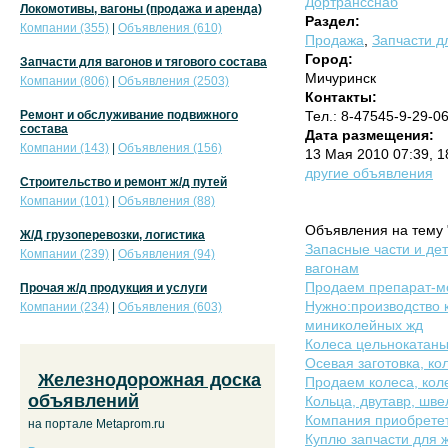
Дортрансснаб
Локомотивы, вагоны (продажа и аренда)
Раздел:
Компании (355)
|
Объявления (610)
Продажа
,
Запчасти дл
Город:
Запчасти для вагонов и тягового состава
Мичуринск
Компании (806)
|
Объявления (2503)
Контакты:
Ремонт и обслуживание подвижного
Тел.: 8-47545-9-29-0
состава
Дата размещения:
Компании (143)
|
Объявления (156)
13 Мая 2010 07:39, 
другие объявления
Строительство и ремонт ж/д путей
Компании (101)
|
Объявления (88)
Объявления на тему 
Ж/Д грузоперевозки, логистика
Запасные части и дет
Компании (239)
|
Объявления (94)
вагонам
Продаем препарат-м
Прочая ж/д продукция и услуги
Нужно:производство 
Компании (234)
|
Объявления (603)
миниколейных жд
Колеса цельнокатаны
Осевая заготовка, ко
Железнодорожная доска
Продаем колеса, ко
объявлений
Кольца, двутавр, шве
Компания приобрете
на портале Metaprom.ru
Куплю запчасти для ж