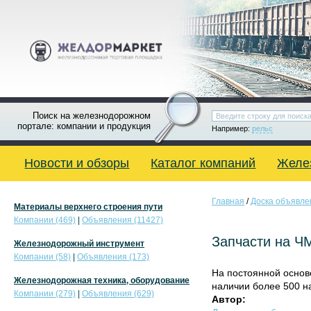
Поиск на железнодорожном
портале: компании и продукция
Например:
рельс
Новости и обзоры
Каталог компаний
Желе
Главная
/
Доска объявле
Материалы верхнего строения пути
Компании (469)
|
Объявления (11427)
Запчасти на Ч
Железнодорожный инструмент
Компании (58)
|
Объявления (173)
На постоянной основ
Железнодорожная техника, оборудование
наличии более 500 н
Компании (279)
|
Объявления (629)
Автор: