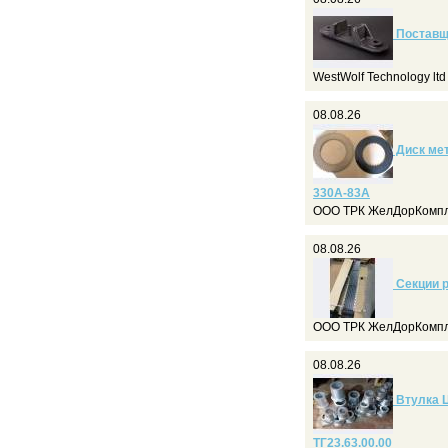
Поставщ
WestWolf Technology lt
08.08.26
Диск мет
330А-83А
ООО ТРК ЖелДорКомпл
08.08.26
Секции 
ООО ТРК ЖелДорКомпл
08.08.26
Втулка 
ТГ23.63.00.00