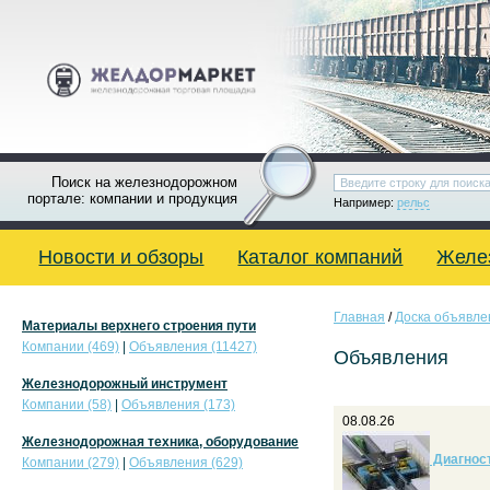
Поиск на железнодорожном
портале: компании и продукция
Например:
рельс
Новости и обзоры
Каталог компаний
Желе
Главная
/
Доска объявле
Материалы верхнего строения пути
Компании (469)
|
Объявления (11427)
Объявления
Железнодорожный инструмент
Компании (58)
|
Объявления (173)
08.08.26
Железнодорожная техника, оборудование
Диагност
Компании (279)
|
Объявления (629)