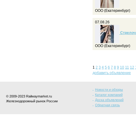
ООО (Екатеринбург)
07.08.26
Стрелочн
ООО (Екатеринбург)
1
2
3
4
5
6
7
8
9
10
11
12
добавить объявление
Новости и обзоры
Каталог компаний
© 2009-2023 Railwaymarket.ru
Доска объявлений
Железнодорожный рынок России
Обратная связь