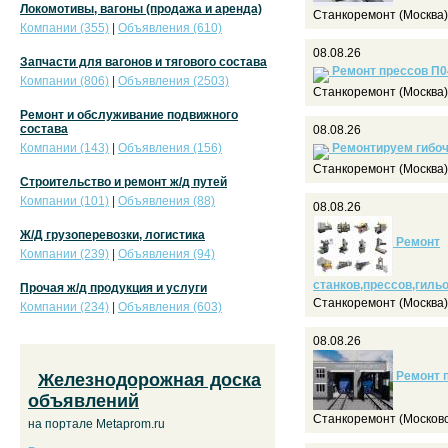
Локомотивы, вагоны (продажа и аренда)
Станкоремонт (Москва)
Компании (355)
|
Объявления (610)
08.08.26
Запчасти для вагонов и тягового состава
Ремонт прессов П04
Компании (806)
|
Объявления (2503)
Станкоремонт (Москва)
Ремонт и обслуживание подвижного
состава
08.08.26
Компании (143)
|
Объявления (156)
Ремонтируем гибоч
Станкоремонт (Москва)
Строительство и ремонт ж/д путей
Компании (101)
|
Объявления (88)
08.08.26
Ж/Д грузоперевозки, логистика
Ремонт
Компании (239)
|
Объявления (94)
станков,прессов,гиль
Прочая ж/д продукция и услуги
Станкоремонт (Москва)
Компании (234)
|
Объявления (603)
08.08.26
Ремонт 
Железнодорожная доска
объявлений
Станкоремонт (Московс
на портале Metaprom.ru