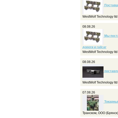
Поставщ
WestWolf Technology lt
08.08.26
Мы поста
дороги и railcar
WestWolf Technology lt
08.08.26
поставля
WestWolf Technology lt
07.08.26
Токарный
Транском, ООО (Брянск