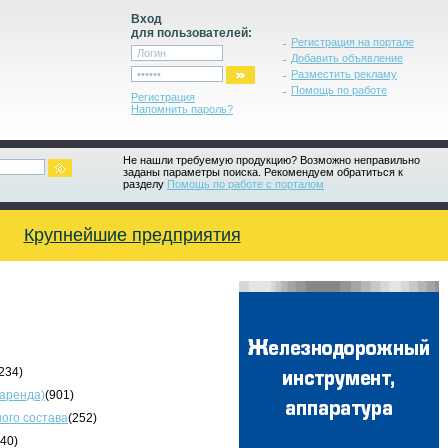
Вход
для пользователей:
Регистрация на портале
Добавить объявление
Разместить рекламу
Помощь по работе
Регистрация
Напомнить пароль?
Не нашли требуемую продукцию? Возможно неправильно
заданы параметры поиска. Рекомендуем обратиться к
разделу
Помощь по работе с порталом
Крупнейшие предприятия
234)
 аренда)
(901)
ого состава
(252)
340)