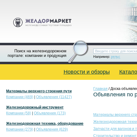
Поиск на железнодорожном
портале: компании и продукция
Например:
рельс
Новости и обзоры
Катало
Главная
/ Доска объявле
Материалы верхнего строения пути
Объявления по 
Компании (469)
|
Объявления (11427)
Железнодорожный инструмент
Компании (58)
|
Объявления (173)
Материалы верхнего стр
Железнодорожная техни
Железнодорожная техника, оборудование
Запчасти для вагонов и 
Компании (279)
|
Объявления (629)
Строительство и ремонт