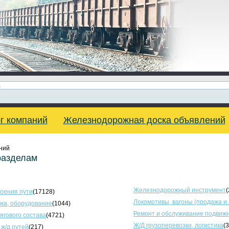
г компаний
Железнодорожная доска объявлений
ний
разделам
Железнодорожный инструмент
(
оения пути
(17128)
Локомотивы, вагоны (продажа и
ка, оборудование
(1044)
Ремонт и обслуживание подвижн
тягового состава
(4721)
Ж/Д грузоперевозки, логистика
(
 ж/д путей
(217)