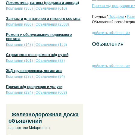
Локомотивы, вагоны (продажа и аренда)
Прочая ж/д продукция и 
Компании (355)
|
Объявления (610)
Покупка /
Продажа
/
Раз
Запчасти для вагонов и тягового состава
Объявлений всего/вчера/
Компании (806)
|
Объявления (2503)
добавить объявление
Ремонт и обслуживание подвижного
состава
Объявления
Компании (143)
|
Объявления (156)
Строительство и ремонт ж/д путей
Компании (101)
|
Объявления (88)
добавить объявление
Ж/Д грузоперевозки, логистика
Компании (239)
|
Объявления (94)
Прочая ж/д продукция и услуги
Компании (234)
|
Объявления (603)
Железнодорожная доска
объявлений
на портале Metaprom.ru