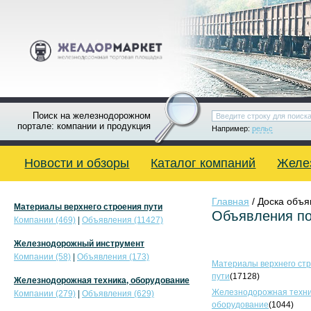
Поиск на железнодорожном
портале: компании и продукция
Например:
рельс
Новости и обзоры
Каталог компаний
Желе
Главная
/ Доска объ
Материалы верхнего строения пути
Объявления по
Компании (469)
|
Объявления (11427)
Железнодорожный инструмент
Компании (58)
|
Объявления (173)
Материалы верхнего ст
пути
(17128)
Железнодорожная техника, оборудование
Железнодорожная техни
Компании (279)
|
Объявления (629)
оборудование
(1044)