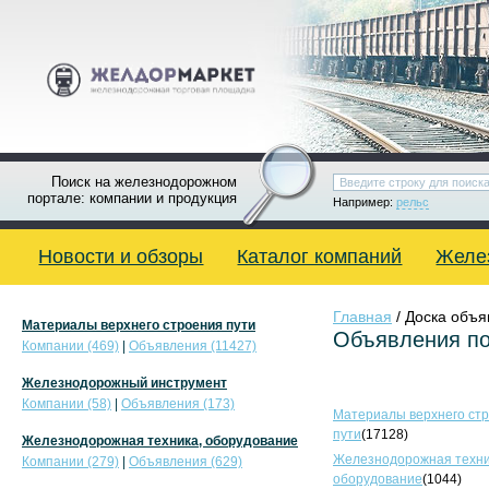
Поиск на железнодорожном
портале: компании и продукция
Например:
рельс
Новости и обзоры
Каталог компаний
Желе
Главная
/ Доска объ
Материалы верхнего строения пути
Объявления по
Компании (469)
|
Объявления (11427)
Железнодорожный инструмент
Компании (58)
|
Объявления (173)
Материалы верхнего ст
пути
(17128)
Железнодорожная техника, оборудование
Железнодорожная техни
Компании (279)
|
Объявления (629)
оборудование
(1044)