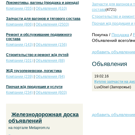
Локомотивы, вагоны (продажа и аренда)
Запчасти для вагонов и 
Компании (355)
|
Объявления (610)
состава
(4721)
Строительство и ремонт
Запчасти для вагонов и тягового состава
Прочая ж/д продукция и 
Компании (806)
|
Объявления (2503)
Покупка /
Продажа
/
Ремонт и обслуживание подвижного
состава
Объявлений всего/вче
Компании (143)
|
Объявления (156)
добавить объявлени
Строительство и ремонт ж/д путей
Компании (101)
|
Объявления (88)
Объявления
Ж/Д грузоперевозки, логистика
19.02.16
Компании (239)
|
Объявления (94)
Куплю запчасти на диз
Прочая ж/д продукция и услуги
LuxDisel (Запорожье)
Компании (234)
|
Объявления (603)
Железнодорожная доска
добавить объявлени
объявлений
на портале Metaprom.ru