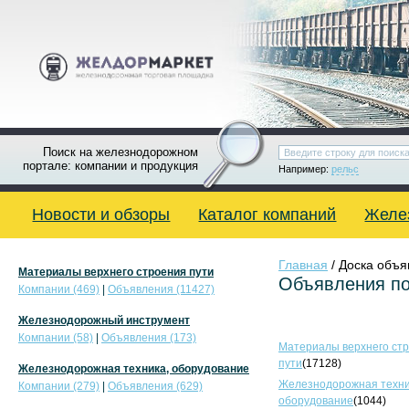
Поиск на железнодорожном
портале: компании и продукция
Например:
рельс
Новости и обзоры
Каталог компаний
Желе
Главная
/ Доска объ
Материалы верхнего строения пути
Объявления по
Компании (469)
|
Объявления (11427)
Железнодорожный инструмент
Компании (58)
|
Объявления (173)
Материалы верхнего ст
пути
(17128)
Железнодорожная техника, оборудование
Железнодорожная техни
Компании (279)
|
Объявления (629)
оборудование
(1044)