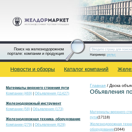
Поиск на железнодорожном
портале: компании и продукция
Например:
рельс
Новости и обзоры
Каталог компаний
Желе
Главная
/ Доска объ
Материалы верхнего строения пути
Объявления по
Компании (469)
|
Объявления (11427)
Железнодорожный инструмент
Компании (58)
|
Объявления (173)
Материалы верхнего ст
пути
(17118)
Железнодорожная техника, оборудование
Железнодорожная техни
Компании (279)
|
Объявления (629)
оборудование
(1044)