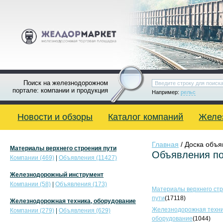
Поиск на железнодорожном
портале: компании и продукция
Например:
рельс
Новости и обзоры
Каталог компаний
Желе
Главная
/ Доска объ
Материалы верхнего строения пути
Объявления по
Компании (469)
|
Объявления (11427)
Железнодорожный инструмент
Компании (58)
|
Объявления (173)
Материалы верхнего ст
пути
(17118)
Железнодорожная техника, оборудование
Железнодорожная техни
Компании (279)
|
Объявления (629)
оборудование
(1044)