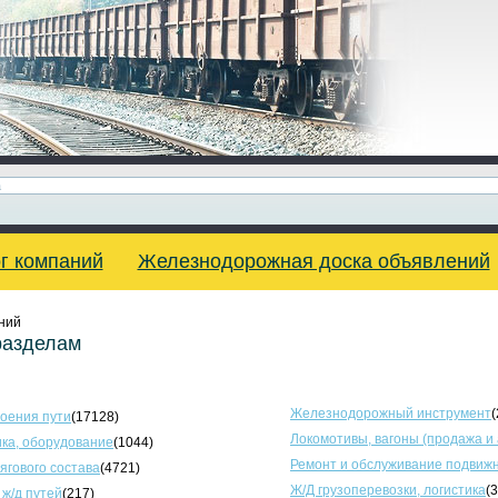
г компаний
Железнодорожная доска объявлений
ний
разделам
Железнодорожный инструмент
(
оения пути
(17128)
Локомотивы, вагоны (продажа и
ка, оборудование
(1044)
Ремонт и обслуживание подвижн
тягового состава
(4721)
Ж/Д грузоперевозки, логистика
(
 ж/д путей
(217)