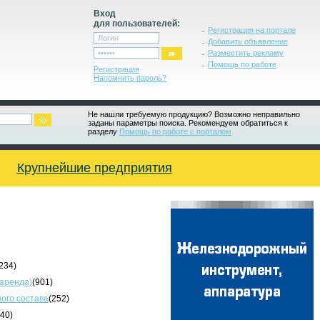
Вход
для пользователей:
Регистрация на портале
Добавить объявление
Разместить рекламу
Помощь по работе
Регистрация
Напомнить пароль?
Не нашли требуемую продукцию? Возможно неправильно
заданы параметры поиска. Рекомендуем обратиться к
разделу
Помощь по работе с порталом
Крупнейшие предприятия
234)
 аренда)
(901)
ого состава
(252)
340)