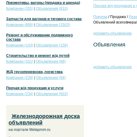
Локомотивы, вагоны (продажа и аренда)
Прочая ж/д продукция и 
Компании (355)
|
Объявления (610)
Покупка
/ Продажа /
Раз
Запчасти для вагонов и тягового состава
Объявлений всего/вчера/
Компании (806)
|
Объявления (2503)
добавить объявление
Ремонт и обслуживание подвижного
состава
Объявления
Компании (143)
|
Объявления (156)
Строительство и ремонт ж/д путей
Компании (101)
|
Объявления (88)
добавить объявление
Ж/Д грузоперевозки, логистика
Компании (239)
|
Объявления (94)
Прочая ж/д продукция и услуги
Компании (234)
|
Объявления (603)
Железнодорожная доска
объявлений
на портале Metaprom.ru