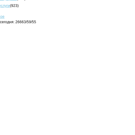
услуги
(923)
ное
сегодня: 26663/59/55