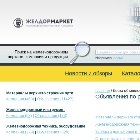
Поиск на железнодорожном
портале: компании и продукция
Например:
рельс
Новости и обзоры
Катало
Главная
/ Доска объявле
Материалы верхнего строения пути
Объявления по 
Компании (469)
|
Объявления (11427)
Железнодорожный инструмент
Компании (58)
|
Объявления (173)
Материалы верхнего стр
Железнодорожная техни
Железнодорожная техника, оборудование
Запчасти для вагонов и 
Компании (279)
|
Объявления (629)
Строительство и ремонт