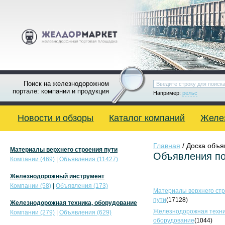
Поиск на железнодорожном
портале: компании и продукция
Например:
рельс
Новости и обзоры
Каталог компаний
Желе
Главная
/ Доска объ
Материалы верхнего строения пути
Объявления по
Компании (469)
|
Объявления (11427)
Железнодорожный инструмент
Компании (58)
|
Объявления (173)
Материалы верхнего ст
пути
(17128)
Железнодорожная техника, оборудование
Железнодорожная техни
Компании (279)
|
Объявления (629)
оборудование
(1044)