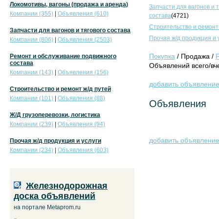
Локомотивы, вагоны (продажа и аренда)
Запчасти для вагонов и 
Компании (355)
|
Объявления (610)
состава
(4721)
Строительство и ремонт
Запчасти для вагонов и тягового состава
Прочая ж/д продукция и 
Компании (806)
|
Объявления (2503)
Покупка
/ Продажа /
Ремонт и обслуживание подвижного
состава
Объявлений всего/вче
Компании (143)
|
Объявления (156)
добавить объявлени
Строительство и ремонт ж/д путей
Компании (101)
|
Объявления (88)
Объявления
Ж/Д грузоперевозки, логистика
Компании (239)
|
Объявления (94)
добавить объявлени
Прочая ж/д продукция и услуги
Компании (234)
|
Объявления (603)
Железнодорожная
доска объявлений
на портале Metaprom.ru