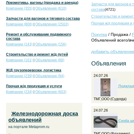
Локомотивы, вагоны (продажа и аренда)
Запчасти для вагонов и 
Компании (355)
|
Объявления (610)
состава
(4721)
Строительство и ремонт
Запчасти для вагонов и тягового состава
Прочая ж/д продукция и 
Компании (806)
|
Объявления (2503)
Покупка
/ Продажа /
Ремонт и обслуживание подвижного
состава
Объявлений всего/вче
Компании (143)
|
Объявления (156)
добавить объявлени
Строительство и ремонт ж/д путей
Компании (101)
|
Объявления (88)
Объявления
Ж/Д грузоперевозки, логистика
24.07.26
Компании (239)
|
Объявления (94)
Прочая ж/д продукция и услуги
Подкладк
Компании (234)
|
Объявления (603)
ТМГ,ООО (Судогда)
24.07.26
Железнодорожная доска
объявлений
Скоба шп
на портале Metaprom.ru
ТМГ,ООО (Владимир)