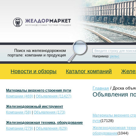
Поиск на железнодорожном
портале: компании и продукция
Например:
рельс
Новости и обзоры
Каталог компаний
Желе
Главная
/ Доска объ
Материалы верхнего строения пути
Объявления по
Компании (469)
|
Объявления (11427)
Железнодорожный инструмент
Компании (58)
|
Объявления (173)
Материалы верхнего ст
пути
(17128)
Железнодорожная техника, оборудование
Железнодорожная техни
Компании (279)
|
Объявления (629)
оборудование
(1044)