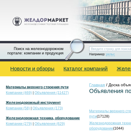
Поиск на железнодорожном
портале: компании и продукция
Например:
рельс
Новости и обзоры
Каталог компаний
Желе
Главная
/ Доска объ
Материалы верхнего строения пути
Объявления по
Компании (469)
|
Объявления (11427)
Железнодорожный инструмент
Компании (58)
|
Объявления (173)
Материалы верхнего ст
пути
(17128)
Железнодорожная техника, оборудование
Железнодорожная техни
Компании (279)
|
Объявления (629)
оборудование
(1044)