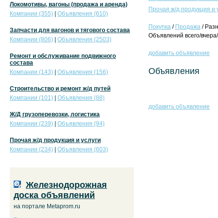
Локомотивы, вагоны (продажа и аренда)
Прочая ж/д продукция и 
Компании (355)
|
Объявления (610)
Покупка
/
Продажа
/ Раз
Запчасти для вагонов и тягового состава
Объявлений всего/вчера/
Компании (806)
|
Объявления (2503)
добавить объявление
Ремонт и обслуживание подвижного
состава
Объявления
Компании (143)
|
Объявления (156)
Строительство и ремонт ж/д путей
Компании (101)
|
Объявления (88)
добавить объявление
Ж/Д грузоперевозки, логистика
Компании (239)
|
Объявления (94)
Прочая ж/д продукция и услуги
Компании (234)
|
Объявления (603)
Железнодорожная
доска объявлений
на портале Metaprom.ru