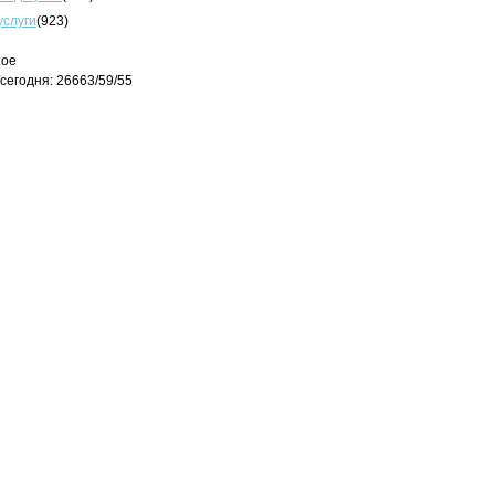
услуги
(923)
ное
сегодня: 26663/59/55