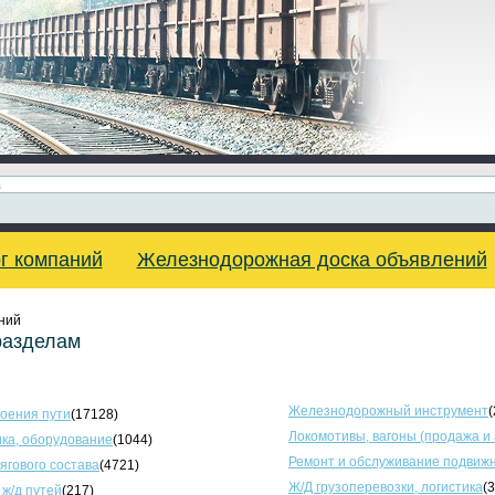
г компаний
Железнодорожная доска объявлений
ний
разделам
Железнодорожный инструмент
(
оения пути
(17128)
Локомотивы, вагоны (продажа и
ка, оборудование
(1044)
Ремонт и обслуживание подвижн
тягового состава
(4721)
Ж/Д грузоперевозки, логистика
(
 ж/д путей
(217)