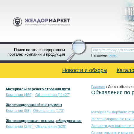
Поиск на железнодорожном
портале: компании и продукция
Например:
рельс
Новости и обзоры
Катало
Главная
/ Доска объявле
Материалы верхнего строения пути
Объявления по 
Компании (469)
|
Объявления (11427)
Железнодорожный инструмент
Компании (58)
|
Объявления (173)
Материалы верхнего стр
Железнодорожная техни
Железнодорожная техника, оборудование
Запчасти для вагонов и 
Компании (279)
|
Объявления (629)
Строительство и ремонт