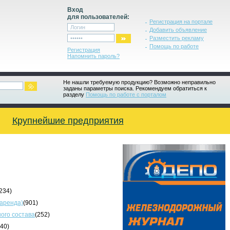
Вход
для пользователей:
Регистрация на портале
Добавить объявление
Разместить рекламу
Помощь по работе
Регистрация
Напомнить пароль?
Не нашли требуемую продукцию? Возможно неправильно
заданы параметры поиска. Рекомендуем обратиться к
разделу
Помощь по работе с порталом
Крупнейшие предприятия
234)
 аренда)
(901)
ого состава
(252)
340)