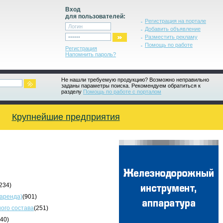
Вход
для пользователей:
Регистрация на портале
Добавить объявление
Разместить рекламу
Помощь по работе
Регистрация
Напомнить пароль?
Не нашли требуемую продукцию? Возможно неправильно
заданы параметры поиска. Рекомендуем обратиться к
разделу
Помощь по работе с порталом
Крупнейшие предприятия
234)
 аренда)
(901)
ого состава
(251)
340)