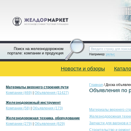
Поиск на железнодорожном
портале: компании и продукция
Например:
рельс
Новости и обзоры
Катало
Главная
/ Доска объявле
Материалы верхнего строения пути
Объявления по 
Компании (469)
|
Объявления (11427)
Железнодорожный инструмент
Компании (58)
|
Объявления (173)
Материалы верхнего стр
Железнодорожная техни
Железнодорожная техника, оборудование
Запчасти для вагонов и 
Компании (279)
|
Объявления (629)
Строительство и ремонт