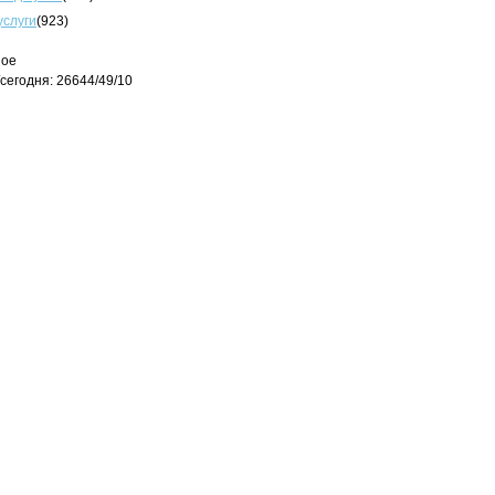
услуги
(923)
ное
сегодня: 26644/49/10