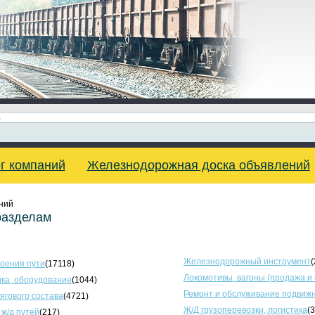
г компаний
Железнодорожная доска объявлений
ний
разделам
Железнодорожный инструмент
(
оения пути
(17118)
Локомотивы, вагоны (продажа и
ка, оборудование
(1044)
Ремонт и обслуживание подвижн
тягового состава
(4721)
Ж/Д грузоперевозки, логистика
(
 ж/д путей
(217)