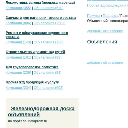
Локомотивы, вагоны (продажа и аренда)
Прочая ж/д продукция и 
Компании (355)
|
Объявления (610)
Покупка
/
Продажа
/ Раз
Запчасти для вагонов и тягового состава
Объявлений всего/вчера/
Компании (806)
|
Объявления (2503)
добавить объявление
Ремонт и обслуживание подвижного
состава
Объявления
Компании (143)
|
Объявления (156)
Строительство и ремонт ж/д путей
Компании (101)
|
Объявления (88)
добавить объявление
Ж/Д грузоперевозки, логистика
Компании (239)
|
Объявления (94)
Прочая ж/д продукция и услуги
Компании (234)
|
Объявления (603)
Железнодорожная доска
объявлений
на портале Metaprom.ru