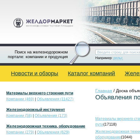
Поиск на железнодорожном
портале: компании и продукция
Например:
рельс
Новости и обзоры
Каталог компаний
Желе
Главная
/ Доска объ
Материалы верхнего строения пути
Объявления по
Компании (469)
|
Объявления (11427)
Железнодорожный инструмент
Компании (58)
|
Объявления (173)
Материалы верхнего ст
пути
(17118)
Железнодорожная техника, оборудование
Железнодорожная техни
Компании (279)
|
Объявления (629)
оборудование
(1044)