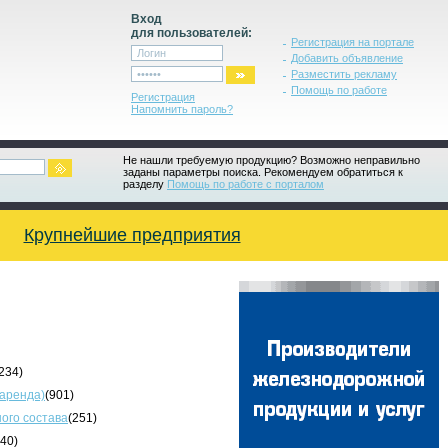
Вход
для пользователей:
Регистрация на портале
Добавить объявление
Разместить рекламу
Помощь по работе
Регистрация
Напомнить пароль?
Не нашли требуемую продукцию? Возможно неправильно
заданы параметры поиска. Рекомендуем обратиться к
разделу
Помощь по работе с порталом
Крупнейшие предприятия
234)
 аренда)
(901)
ого состава
(251)
340)