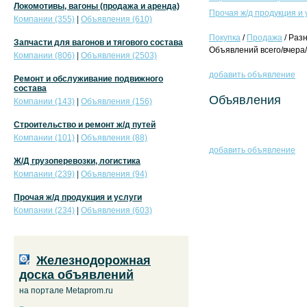
Локомотивы, вагоны (продажа и аренда)
Прочая ж/д продукция и 
Компании (355)
|
Объявления (610)
Покупка
/
Продажа
/ Раз
Запчасти для вагонов и тягового состава
Объявлений всего/вчера/
Компании (806)
|
Объявления (2503)
добавить объявление
Ремонт и обслуживание подвижного
состава
Объявления
Компании (143)
|
Объявления (156)
Строительство и ремонт ж/д путей
Компании (101)
|
Объявления (88)
добавить объявление
Ж/Д грузоперевозки, логистика
Компании (239)
|
Объявления (94)
Прочая ж/д продукция и услуги
Компании (234)
|
Объявления (603)
Железнодорожная
доска объявлений
на портале Metaprom.ru