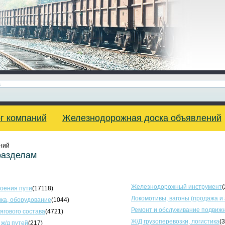
г компаний
Железнодорожная доска объявлений
ний
разделам
Железнодорожный инструмент
(
оения пути
(17118)
Локомотивы, вагоны (продажа и
ка, оборудование
(1044)
Ремонт и обслуживание подвижн
тягового состава
(4721)
Ж/Д грузоперевозки, логистика
(
 ж/д путей
(217)