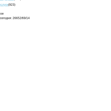
услуги
(923)
ное
сегодня: 26652/69/14