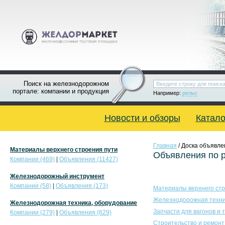
Поиск на железнодорожном
портале: компании и продукция
Например:
рельс
Новости и обзоры
Катало
Главная
/ Доска объявле
Материалы верхнего строения пути
Объявления по 
Компании (469)
|
Объявления (11427)
Железнодорожный инструмент
Компании (58)
|
Объявления (173)
Материалы верхнего стр
Железнодорожная техни
Железнодорожная техника, оборудование
Запчасти для вагонов и 
Компании (279)
|
Объявления (629)
Строительство и ремонт