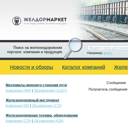
Поиск на железнодорожном
портале: компании и продукция
Например:
рельс
Новости и обзоры
Каталог компаний
Желе
Сообщение
Материалы верхнего строения пути
Получатель сообщения 
Компании (469)
|
Объявления (11427)
Железнодорожный инструмент
Компании (58)
|
Объявления (173)
Железнодорожная техника, оборудование
Компании (279)
|
Объявления (629)