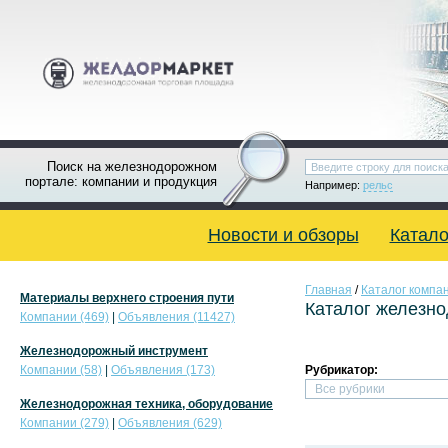
Поиск на железнодорожном
портале: компании и продукция
Например:
рельс
Новости и обзоры
Катало
Главная
/
Каталог компа
Материалы верхнего строения пути
Каталог железн
Компании (469)
|
Объявления (11427)
Железнодорожный инструмент
Компании (58)
|
Объявления (173)
Рубрикатор:
Железнодорожная техника, оборудование
Компании (279)
|
Объявления (629)