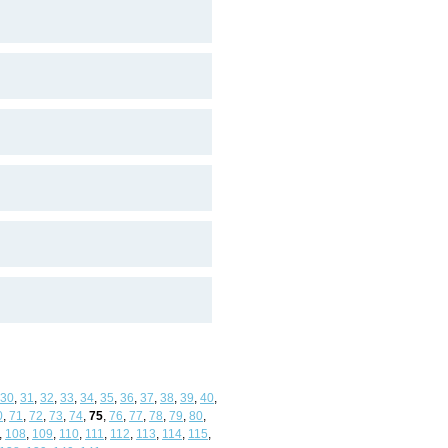
30
,
31
,
32
,
33
,
34
,
35
,
36
,
37
,
38
,
39
,
40
,
0
,
71
,
72
,
73
,
74
,
75
,
76
,
77
,
78
,
79
,
80
,
,
108
,
109
,
110
,
111
,
112
,
113
,
114
,
115
,