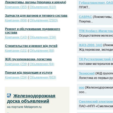
Локомотивы, вагоны (продажа и аренда)
Губахатранспорт, ОАО
Компании (355)
|
Объявления (610)
ППЖТ...
Запчасти для вагонов и тягового состава
САВРАС
(Локомотивы, 
Компании (806)
|
Объявления (2503)
Покупка...
Ремонт и обслуживание подвижного
ТПК Кузбасс-Магистра
состава
Осуществляем железнод
Компании (143)
|
Объявления (156)
ЖДЭ-2000, ЗАО
(Локом
Строительство и ремонт ж/д путей
Ж/д перевозки, экспеди
Компании (101)
|
Объявления (88)
Ж/Д грузоперевозки, логистика
ТД Рустехпромстрой,
поставки материалов в
Компании (239)
|
Объявления (94)
Прочая ж/д продукция и услуги
Техноснаб
(Ж/Д грузопе
Компании (234)
|
Объявления (603)
Логистика из первых рук
ооо
(Железнодорожная 
ооо...
Железнодорожная
доска объявлений
Смелянский электром
ПАО «НПП «Смелянский 
на портале Metaprom.ru