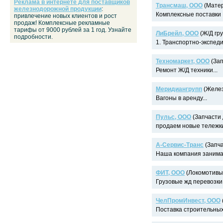
Реклама в интернете для поставщиков
Трансмаш, ООО
(Матер
железнодорожной продукции
:
Комплексные поставки 
привлечение новых клиентов и рост
продаж! Комплексные рекламные
тарифы от 9000 рублей за 1 год. Узнайте
ЛиБрейл, ООО
(Ж/Д гру
подробности.
1. Транспортно-экспеди
Техномаркет, ООО
(Зап
Ремонт Ж/Д техники...
Меридиангрупп
(Желез
Вагоны в аренду...
Пульс, ООО
(Запчасти 
продаем новые тележки 
А-Сервис-Транс
(Запча
Наша компания занимае
ФИТ, ООО
(Локомотивы,
Грузовые жд перевозки.
ЧелПромИнвест, ООО
Поставка строительных