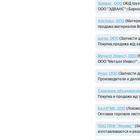
Эдванс, ООО
(Ж/Д груз
ООО "ЭДВАНС" г.Барнаул
Арсенал, ООО
(Матери
продажа материалов ВС
вагон, ООО
(Запчасти д
Покупка,продажа ж/д за
Металл Инвест, ООО
(
ООО "Металл Инвест"...
Реал, ООО
(Запчасти д
Производители и дилле
Северное объединени
Покупка и продажа жд т
БелУГМК, ООО
(Локомо
Оптовая торговля лист
ООО ПКФ "Феникс"
(За
изготавливаются и реа