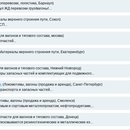
оперевозки, логистика, Барнаул)
 ЖД перевозки груз/вагоны!...
алы верхнего строения пути, Сокол)
П...
ля вагонов и тягового состава, москва)
пчастей...
Материалы верхнего строения пути, Екатеринбург)
ля вагонов и тягового состава, Нижний Новгород)
ры запасных частей и комплектующих для подвижного...
е
(Локомотивы, вагоны (продажа и аренда), Санкт-Петербург)
ранспорта и запасных частей...
тивы, вагоны (продажа и аренда), Смоленск)
овым и сортовым металлопрокатом, нефтепродуктами,...
пчасти для вагонов и тягового состава, Донецк)
лизовываются резинотехнические и металлические из...