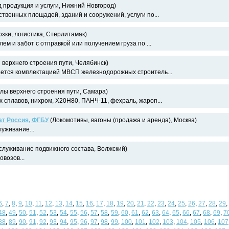
 продукция и услуги, Нижний Новгород)
твенных площадей, зданий и сооружений, услуги по...
зки, логистика, Стерлитамак)
ем и забот с отправкой или получением груза по ...
верхнего строения пути, Челябинск)
ется комплектацией МВСП железнодорожных строитель...
ы верхнего строения пути, Самара)
 сплавов, нихром, Х20Н80, ПАНЧ-11, фехраль, жароп...
ат Россия, ФГБУ
(Локомотивы, вагоны (продажа и аренда), Москва)
уживание...
служивание подвижного состава, Волжский)
возов...
6
,
7
,
8
,
9
,
10
,
11
,
12
,
13
,
14
,
15
,
16
,
17
,
18
,
19
,
20
,
21
,
22
,
23
,
24
,
25
,
26
,
27
,
28
,
29
,
48
,
49
,
50
,
51
,
52
,
53
,
54
,
55
,
56
,
57
,
58
,
59
,
60
,
61
,
62
,
63
,
64
,
65
,
66
,
67
,
68
,
69
,
7
88
,
89
,
90
,
91
,
92
,
93
,
94
,
95
,
96
,
97
,
98
,
99
,
100
,
101
,
102
,
103
,
104
,
105
,
106
,
107