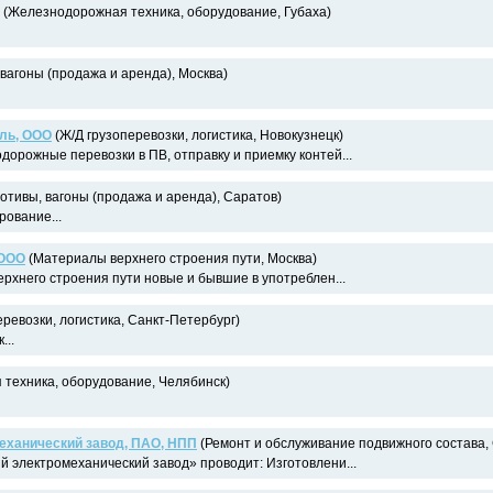
(Железнодорожная техника, оборудование, Губаха)
вагоны (продажа и аренда), Москва)
ль, ООО
(Ж/Д грузоперевозки, логистика, Новокузнецк)
орожные перевозки в ПВ, отправку и приемку контей...
отивы, вагоны (продажа и аренда), Саратов)
рование...
 ООО
(Материалы верхнего строения пути, Москва)
ерхнего строения пути новые и бывшие в употреблен...
ревозки, логистика, Санкт-Петербург)
...
техника, оборудование, Челябинск)
еханический завод, ПАО, НПП
(Ремонт и обслуживание подвижного состава,
электромеханический завод» проводит: Изготовлени...