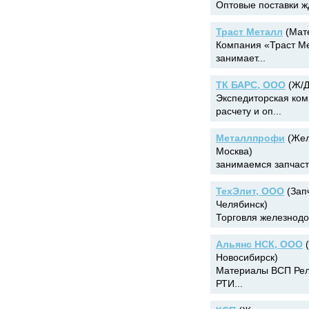
Оптовые поставки жд
Траст Металл
(Мате
Компания «Траст Ме
занимает...
ТК БАРС, ООО
(Ж/Д
Экспедиторская ком
расчету и оп...
Металлпрофи
(Жел
Москва)
занимаемся запчаст
ТехЭлит, ООО
(Запч
Челябинск)
Торговля железнодо
Альянс НСК, ООО
(
Новосибирск)
Материалы ВСП Рел
РТИ...