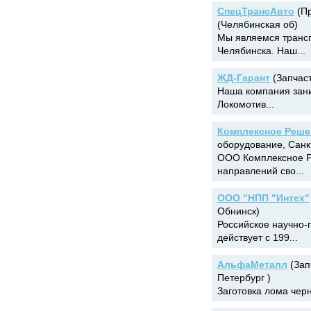
СпецТрансАвто
(Пр
(Челябинская об)
Мы являемcя трансп
Челябинска. Нaш...
ЖД-Гарант
(Запчаст
Наша компания зани
Локомотив...
Комплексное Реше
оборудование, Санк
ООО Комплексное Ре
направлений сво...
ООО "НПП "Интех"
Обнинск)
Российское научно-
действует с 199...
АльфаМеталл
(Зап
Петербург )
Заготовка лома черн