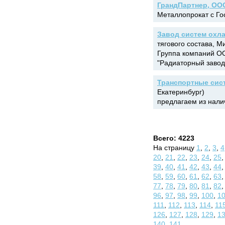
ГрандПартнер, ОО
Металлопрокат с Гос
Завод систем охл
тягового состава, М
Группа компаний О
"Радиаторный завод.
Транспортные сис
Екатеринбург)
предлагаем из нали
Всего: 4223
На страницу
1
,
2
,
3
,
4
20
,
21
,
22
,
23
,
24
,
25
39
,
40
,
41
,
42
,
43
,
44
58
,
59
,
60
,
61
,
62
,
63
77
,
78
,
79
,
80
,
81
,
82
96
,
97
,
98
,
99
,
100
,
1
111
,
112
,
113
,
114
,
11
126
,
127
,
128
,
129
,
1
140
,
141