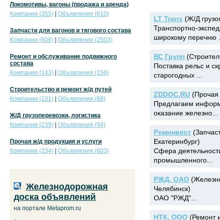
Локомотивы, вагоны (продажа и аренда)
Компании (355)
|
Объявления (610)
LT Trans
(Ж/Д грузо
Транспортно-экспед
Запчасти для вагонов и тягового состава
широкому перечню .
Компании (806)
|
Объявления (2503)
ВС Групп
(Строитель
Ремонт и обслуживание подвижного
состава
Поставка рельс и ск
Компании (143)
|
Объявления (156)
старогодных ...
Строительство и ремонт ж/д путей
ZDDOC.RU
(Прочая 
Компании (101)
|
Объявления (88)
Предлагаем информ
оказание железно...
Ж/Д грузоперевозки, логистика
Компании (239)
|
Объявления (94)
Реминвест
(Запчаст
Екатеринбург)
Прочая ж/д продукция и услуги
Сфера деятельности
Компании (234)
|
Объявления (603)
промышленного...
РЖД, ОАО
(Железно
Железнодорожная
Челябинск)
доска объявлений
ОАО "РЖД"...
на портале Metaprom.ru
НТК, ООО
(Ремонт и