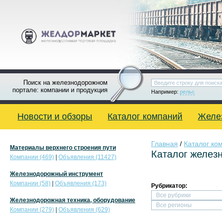
Поиск на железнодорожном
портале: компании и продукция
Например:
рельс
Новости и обзоры
Каталог компаний
Желе
Главная
/
Каталог ко
Материалы верхнего строения пути
Каталог желез
Компании (469)
|
Объявления (11427)
Железнодорожный инструмент
Компании (58)
|
Объявления (173)
Рубрикатор:
Железнодорожная техника, оборудование
Компании (279)
|
Объявления (629)