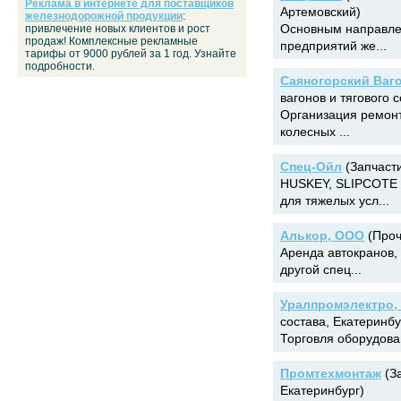
Реклама в интернете для поставщиков
Артемовский)
железнодорожной продукции
:
Основным направле
привлечение новых клиентов и рост
продаж! Комплексные рекламные
предприятий же...
тарифы от 9000 рублей за 1 год. Узнайте
подробности.
Саяногорский Ваг
вагонов и тягового 
Организация ремонт
колесных ...
Спец-Ойл
(Запчасти
HUSKEY, SLIPCOTE 
для тяжелых усл...
Алькор, ООО
(Проч
Аренда автокранов, 
другой спец...
Уралпромэлектро,
состава, Екатеринбу
Торговля оборудован
Промтехмонтаж
(За
Екатеринбург)