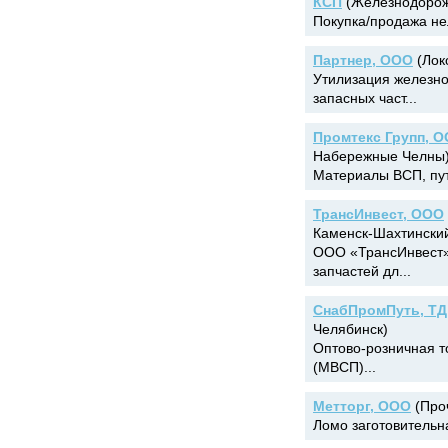
КСП
(Железнодорожн
Покупка/продажа нел
Партнер, ООО
(Лок
Утилизация железно
запасных част...
Промтекс Групп, 
Набережные Челны
Материалы ВСП, пут
ТрансИнвест, ООО
Каменск-Шахтински
ООО «ТрансИнвест»
запчастей дл...
СнабПромПуть, ТД
Челябинск)
Оптово-розничная т
(МВСП)...
Метторг, ООО
(Проч
Ломо заготовительна