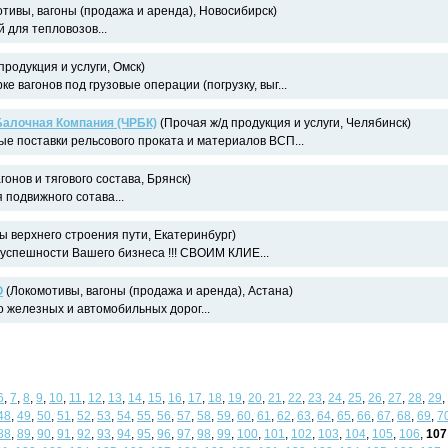
тивы, вагоны (продажа и аренда), Новосибирск)
 для тепловозов...
продукция и услуги, Омск)
ке вагонов под грузовые операции (погрузку, выг...
Балочная Компания (ЧРБК)
(Прочая ж/д продукция и услуги, Челябинск)
е поставки рельсового проката и материалов ВСП...
гонов и тягового состава, Брянск)
 подвижного сотава...
 верхнего строения пути, Екатеринбург)
успешности Вашего бизнеса !!! СВОИМ КЛИЕ...
О
(Локомотивы, вагоны (продажа и аренда), Астана)
о железных и автомобильных дорог...
6
,
7
,
8
,
9
,
10
,
11
,
12
,
13
,
14
,
15
,
16
,
17
,
18
,
19
,
20
,
21
,
22
,
23
,
24
,
25
,
26
,
27
,
28
,
29
,
48
,
49
,
50
,
51
,
52
,
53
,
54
,
55
,
56
,
57
,
58
,
59
,
60
,
61
,
62
,
63
,
64
,
65
,
66
,
67
,
68
,
69
,
7
88
,
89
,
90
,
91
,
92
,
93
,
94
,
95
,
96
,
97
,
98
,
99
,
100
,
101
,
102
,
103
,
104
,
105
,
106
,
107