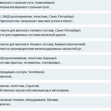
ерхнего строения пути, Новосибирск)
териалов верхнего строения пути...
ОО
(Ж/Д грузоперевозки, логистика, Санкт-Петербург)
врологистик» предлагает вам свои услуги в област...
пчасти для вагонов и тягового состава, Санкт-Петербург)
сти для подвижных составов железной дороги ...
части для вагонов и тягового состава, Каменск-Шахтинский)
ляется производителем железнодорожных запчастей дл...
/Д грузоперевозки, логистика, Барнаул)
остава (крытые, полувагоны, платформы)...
продукция и услуги, Челябинск)
вагонов...
возки, логистика, Саратов)
йственных грузов собственным жд и автопарком...
рожная техника, оборудование, Москва)
питал...