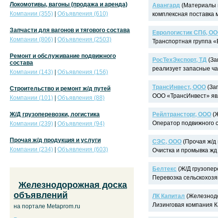
Локомотивы, вагоны (продажа и аренда)
Авангард
(Материалы в
Компании (355)
|
Объявления (610)
комплексная поставка м
Запчасти для вагонов и тягового состава
Еврологистик СПб, О
Компании (806)
|
Объявления (2503)
Транспортная группа «Е
Ремонт и обслуживание подвижного
РосТехЭкспорт, ТД
(За
состава
реализует запасные ча
Компании (143)
|
Объявления (156)
ТрансИнвест, ООО
(Зап
Строительство и ремонт ж/д путей
ООО «ТрансИнвест» яв
Компании (101)
|
Объявления (88)
Ж/Д грузоперевозки, логистика
Рейлтрансторг, ООО
(Ж
Оператор подвижного с
Компании (239)
|
Объявления (94)
Прочая ж/д продукция и услуги
СЭС, ООО
(Прочая ж/д 
Компании (234)
|
Объявления (603)
Очистка и промывка жд 
Белтекс
(Ж/Д грузопере
Перевозка сельскохозя
Железнодорожная доска
объявлений
ЛК Капитал
(Железнодо
Лизинговая компания Ка
на портале Metaprom.ru