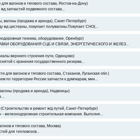
 для вагонов и тягового состава, Ростов-на-Дону)
жд запчастей подвижного состава...
, вагоны (продажа и аренда), Санкт-Петербург)
ду жд цистерны, покупает полувагоны.Покупает СНО(...
одорожная техника, оборудование, Оренбург)
КИ ОБОРУДОВАНИЯ СЦБ И СВЯЗИ, ЭНЕРГЕТИЧЕСКОГО И ЖЕЛЕЗ...
иалы верхнего строения пути, Одинцово)
нятой с хранения государственного резерва...
ти для вагонов и тягового состава, Стаханов, Луганская обл.)
ем по территории России запчасти к думпкарам, мин...
вагоны (продажа и аренда), Надвоицы)
...
(Строительство и ремонт ж/д путей, Санкт-Петербург)
 - железнодорожная строительная компания. Выполня...
гонов и тягового состава, Москва)
тей для тепловозов...