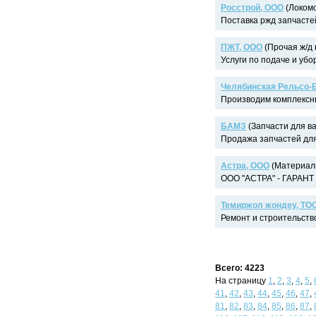
Росстрой, ООО
(Локомо
Поставка ржд запчастей
ПЖТ, ООО
(Прочая ж/д 
Услуги по подаче и убор
Челябинская Рельсо-
Производим комплексны
БАМЗ
(Запчасти для ва
Продажа запчастей для
Астра, ООО
(Материалы
ООО "АСТРА" - ГАРАНТ 
Темиржол жондеу, ТО
Ремонт и строительств
Всего: 4223
На страницу
1
,
2
,
3
,
4
,
5
,
41
,
42
,
43
,
44
,
45
,
46
,
47
,
81
,
82
,
83
,
84
,
85
,
86
,
87
,