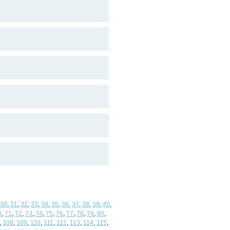
30
,
31
,
32
,
33
,
34
,
35
,
36
,
37
,
38
,
39
,
40
,
0
,
71
,
72
,
73
,
74
,
75
,
76
,
77
,
78
,
79
,
80
,
,
108
,
109
,
110
,
111
,
112
,
113
,
114
,
115
,