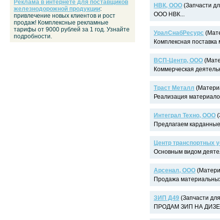
Реклама в интернете для поставщиков
НВК, ООО
(Запчасти дл
железнодорожной продукции
:
ООО НВК...
привлечение новых клиентов и рост
продаж! Комплексные рекламные
тарифы от 9000 рублей за 1 год. Узнайте
УралСнабРесурс
(Мате
подробности.
Комплексная поставка 
ВСП-Центр, ООО
(Мате
Коммерческая деятельн
Траст Металл
(Материа
Реализация материалов
Интеграл Техно, ООО
(
Предлагаем карданные 
Центр транспортных у
Основным видом деятел
Арсенал, ООО
(Матери
Продажа материальных 
ЗИП Д49
(Запчасти для
ПРОДАМ ЗИП НА ДИЗЕЛЯ