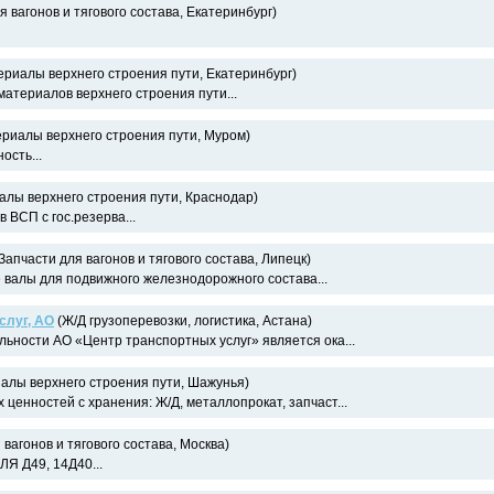
я вагонов и тягового состава, Екатеринбург)
риалы верхнего строения пути, Екатеринбург)
материалов верхнего строения пути...
риалы верхнего строения пути, Муром)
ость...
лы верхнего строения пути, Краснодар)
 ВСП с гос.резерва...
Запчасти для вагонов и тягового состава, Липецк)
валы для подвижного железнодорожного состава...
слуг, АО
(Ж/Д грузоперевозки, логистика, Астана)
ьности АО «Центр транспортных услуг» является ока...
алы верхнего строения пути, Шажунья)
ценностей с хранения: Ж/Д, металлопрокат, запчаст...
 вагонов и тягового состава, Москва)
 Д49, 14Д40...