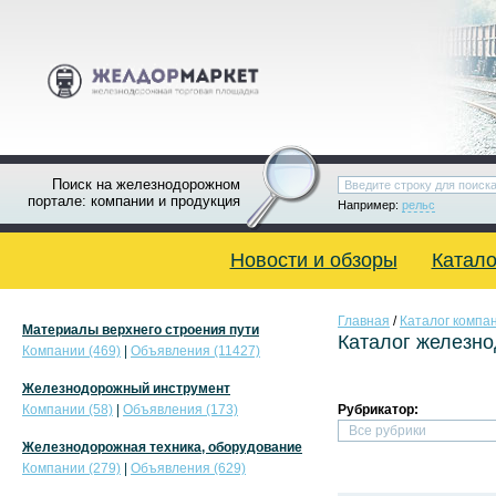
Поиск на железнодорожном
портале: компании и продукция
Например:
рельс
Новости и обзоры
Катало
Главная
/
Каталог компа
Материалы верхнего строения пути
Каталог железн
Компании (469)
|
Объявления (11427)
Железнодорожный инструмент
Компании (58)
|
Объявления (173)
Рубрикатор:
Железнодорожная техника, оборудование
Компании (279)
|
Объявления (629)