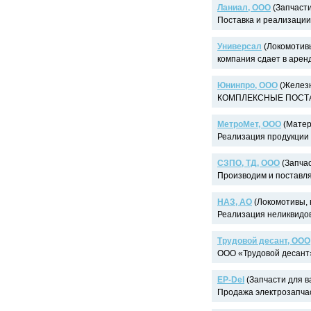
Ланиал, ООО
(Запчасти
Поставка и реализации 
Универсал
(Локомотивы
компания сдает в арен
Юнинпро, ООО
(Железн
КОМПЛЕКСНЫЕ ПОСТАВ
МетроМет, ООО
(Матер
Реализация продукции с
СЗПО, ТД, ООО
(Запчас
Производим и поставля
НАЗ, АО
(Локомотивы, 
Реализация неликвидов.
Трудовой десант, ООО
ООО «Трудовой десант»
EP-Del
(Запчасти для ва
Продажа электрозапчас