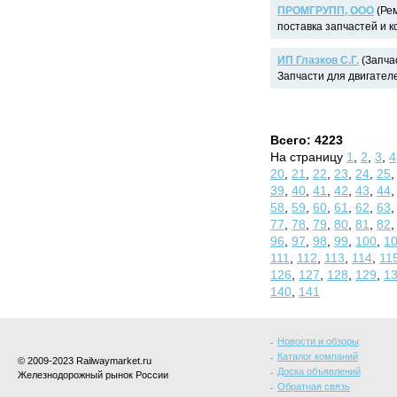
ПРОМГРУПП, ООО
(Рем
поставка запчастей и к
ИП Глазков С.Г.
(Запчас
Запчасти для двигателе
Всего: 4223
На страницу
1
,
2
,
3
,
4
20
,
21
,
22
,
23
,
24
,
25
39
,
40
,
41
,
42
,
43
,
44
58
,
59
,
60
,
61
,
62
,
63
77
,
78
,
79
,
80
,
81
,
82
96
,
97
,
98
,
99
,
100
,
1
111
,
112
,
113
,
114
,
11
126
,
127
,
128
,
129
,
1
140
,
141
Новости и обзоры
Каталог компаний
© 2009-2023 Railwaymarket.ru
Доска объявлений
Железнодорожный рынок России
Обратная связь