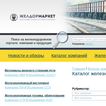
Поиск на железнодорожном
портале: компании и продукция
Например:
рельс
Новости и обзоры
Каталог компаний
Желе
Главная
/
Каталог ко
Материалы верхнего строения пути
Каталог желез
Компании (469)
|
Объявления (11427)
Железнодорожный инструмент
Компании (58)
|
Объявления (173)
Рубрикатор:
Железнодорожная техника, оборудование
Компании (279)
|
Объявления (629)