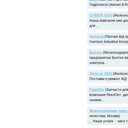
Гидронасос plasser & th
СПЕКТР, ООО
(Железно
Наша компания уже до
для ...
Harrison
(Прочая ж/д пр
Harrison Industrial Inc
Белтех
(Железнодорожн
предприятие Белтех я
электроа...
Логитэк, ООО
(Железно
Поставки и ремонт ЖД 
РеилОпт
(Запчасти для 
Компания РеилОпт- ди
занима...
Международная транс
логистика, Москва)
。Наши услуги ：авто тр