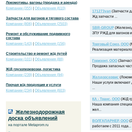
Локомотивы, вагоны (продажа и аренда)
Компании (355)
|
Объявления (610)
171273van
(Запчасти дл
Жд запчасти ...
Запчасти для вагонов и тягового состава
Компании (806)
|
Объявления (2503)
SBR-GROUP
(Железнод
ЗПУ РЖД для вагонов и 
Ремонт и обслуживание подвижного
состава
Компании (143)
|
Объявления (156)
Торговый Союз, ООО
(
Реализация материалов
Строительство и ремонт ж/д путей
Компании (101)
|
Объявления (88)
Горизонт, ООО
(Запчаст
Продажа запасных часте
Ж/Д грузоперевозки, логистика
Компании (239)
|
Объявления (94)
Желдорсервис
(Локомо
Наши услуги включают 
Прочая ж/д продукция и услуги
...
Компании (234)
|
Объявления (603)
КА - Транс, ООО
(Ж/Д г
Наша компания специа
жел...
Железнодорожная
доска объявлений
ВОЛГАПАРНЕР, ООО
(З
на портале Metaprom.ru
работаем с 2011 года...