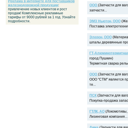
Реклама в интернете для поставщиков
железнодорожной продукции
:
ООО
(Запчасти для ваг
привлечение новых клиентов и рост
запчасти...
продаж! Комплексные рекламные
тарифы от 9000 рублей за 1 год. Узнайте
подробности.
ЭМЗ Ньютон, ООО
(Жел
Поставка электротехнич
Элерон, ООО
(Материал
шпалы деревянные проп
ГТ-Алюминотермитная
город Пушкин)
Термитная сварка рельс
ООО
(Запчасти для ваг
ООО "СТМ" является п
те...
ПСК
(Запчасти для ваго
Покупка-продажа запас
ГТЛК, АО
(Локомотивы, 
Лизинговая компания...
Дима
(Запчасти для ваг