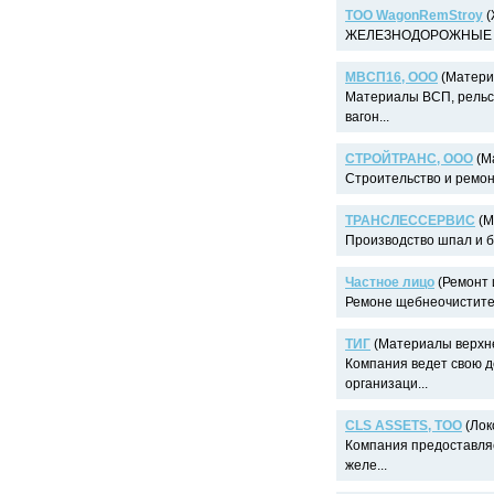
ТОО WagonRemStroy
(
ЖЕЛЕЗНОДОРОЖНЫЕ П
МВСП16, ООО
(Материа
Материалы ВСП, рельс
вагон...
СТРОЙТРАНС, ООО
(М
Строительство и ремон
ТРАНСЛЕССЕРВИС
(М
Производство шпал и бр
Частное лицо
(Ремонт 
Ремоне щебнеочистите
ТИГ
(Материалы верхне
Компания ведет свою д
организаци...
CLS ASSETS, TOO
(Лок
Компания предоставляе
желе...