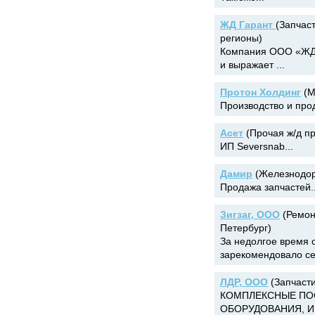
ЖД Гарант
(Запчаст
регионы)
Компания ООО «ЖД-
и выражает ...
Протон Холдинг
(М
Производство и про
Асет
(Прочая ж/д пр
ИП Seversnab...
Дамир
(Железнодоро
Продажа запчастей..
Зигзаг, ООО
(Ремон
Петербург)
За недолгое время 
зарекомендовало себ
ЛДР, ООО
(Запчасти
КОМПЛЕКСНЫЕ ПО
ОБОРУДОВАНИЯ, И