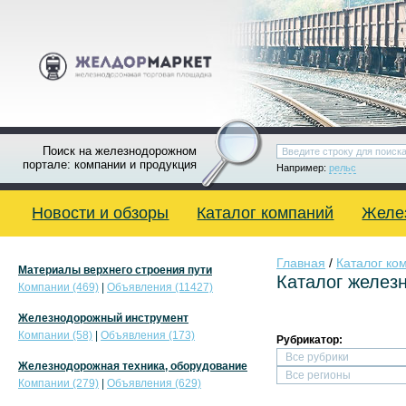
Поиск на железнодорожном
портале: компании и продукция
Например:
рельс
Новости и обзоры
Каталог компаний
Желе
Главная
/
Каталог ко
Материалы верхнего строения пути
Каталог желез
Компании (469)
|
Объявления (11427)
Железнодорожный инструмент
Компании (58)
|
Объявления (173)
Рубрикатор:
Железнодорожная техника, оборудование
Компании (279)
|
Объявления (629)