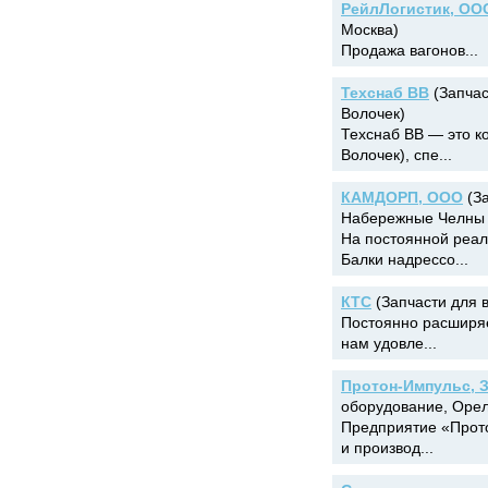
РейлЛогистик, ОО
Москва)
Продажа вагонов...
Техснаб ВВ
(Запчас
Волочек)
Техснаб ВВ — это к
Волочек), спе...
КАМДОРП, ООО
(За
Набережные Челны 
На постоянной реа
Балки надрессо...
КТС
(Запчасти для в
Постоянно расширяе
нам удовле...
Протон-Импульс, 
оборудование, Орел
Предприятие «Прото
и производ...