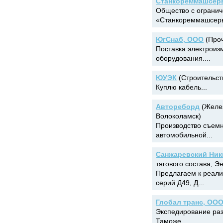
Станкореммашсер
Общество с огранич
«Станкореммашсерви
ЮгСнаб, ООО
(Проч
Поставка электроиз
оборудования....
ЮУЭК
(Строительств
Куплю кабель...
Автореборд
(Желез
Волоколамск)
Производство съемн
автомобильной...
Санжаревский Ник
тягового состава, Эн
Предлагаем к реали
серий Д49, Д...
Глобал транс, ОО
Экспедирование раз
Таможе...