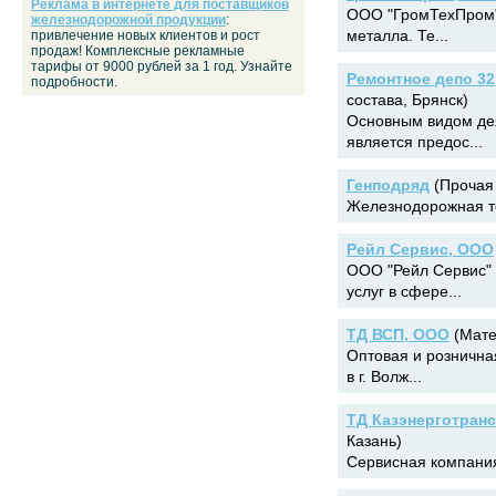
Реклама в интернете для поставщиков
ООО "ГромТехПром" 
железнодорожной продукции
:
металла. Те...
привлечение новых клиентов и рост
продаж! Комплексные рекламные
тарифы от 9000 рублей за 1 год. Узнайте
Ремонтное депо 3
подробности.
состава, Брянск)
Основным видом де
является предос...
Генподряд
(Прочая 
Железнодорожная те
Рейл Сервис, ООО
ООО "Рейл Сервис" 
услуг в сфере...
ТД ВСП, ООО
(Мате
Оптовая и рознична
в г. Волж...
ТД Казэнерготранс
Казань)
Сервисная компания,