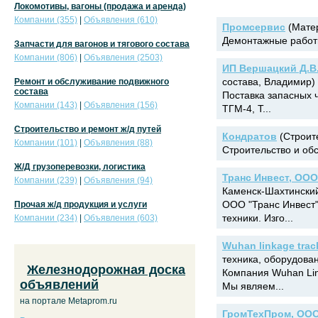
Локомотивы, вагоны (продажа и аренда)
Компании (355)
|
Объявления (610)
Промсервис
(Матер
Демонтажные работы
Запчасти для вагонов и тягового состава
Компании (806)
|
Объявления (2503)
ИП Вершацкий Д.В
состава, Владимир)
Ремонт и обслуживание подвижного
состава
Поставка запасных ч
Компании (143)
|
Объявления (156)
ТГМ-4, Т...
Строительство и ремонт ж/д путей
Кондратов
(Строите
Компании (101)
|
Объявления (88)
Строительство и об
Ж/Д грузоперевозки, логистика
Транс Инвест, ООО
Компании (239)
|
Объявления (94)
Каменск-Шахтински
ООО "Транс Инвест"
Прочая ж/д продукция и услуги
техники. Изго...
Компании (234)
|
Объявления (603)
Wuhan linkage track
техника, оборудова
Железнодорожная доска
Компания Wuhan Lin
объявлений
Мы являем...
на портале Metaprom.ru
ГромТехПром, ОО