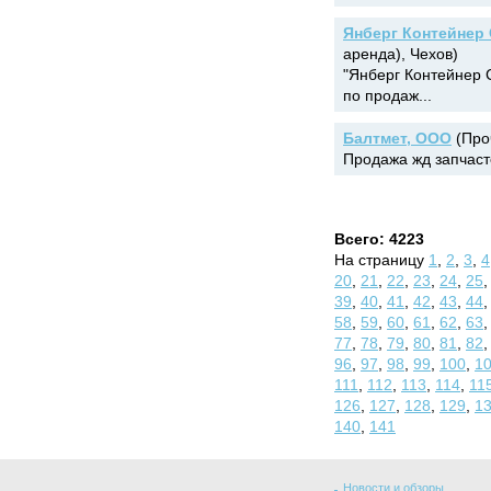
Янберг Контейнер
аренда), Чехов)
"Янберг Контейнер
по продаж...
Балтмет, ООО
(Проч
Продажа жд запчасте
Всего: 4223
На страницу
1
,
2
,
3
,
4
20
,
21
,
22
,
23
,
24
,
25
39
,
40
,
41
,
42
,
43
,
44
58
,
59
,
60
,
61
,
62
,
63
77
,
78
,
79
,
80
,
81
,
82
96
,
97
,
98
,
99
,
100
,
1
111
,
112
,
113
,
114
,
11
126
,
127
,
128
,
129
,
1
140
,
141
Новости и обзоры