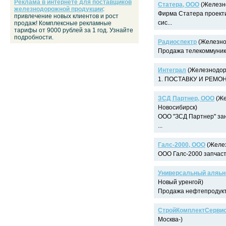
Реклама в интернете для поставщиков
Статера, ООО
(Железно
железнодорожной продукции
:
Фирма Статера проект
привлечение новых клиентов и рост
сис...
продаж! Комплексные рекламные
тарифы от 9000 рублей за 1 год. Узнайте
подробности.
Радиоспектр
(Железно
Продажа телекоммуника
Интеграл
(Железнодоро
1. ПОСТАВКУ И РЕМОНТ 
ЗСД Партнер, ООО
(Же
Новосибирск)
ООО "ЗСД Партнер" зан
...
Галс-2000, ООО
(Желез
ООО Галс-2000 запчасти
Универсальный аляьн
Новый уренгой)
Продажа нефтепродукто
СтройКомплектСервис
Москва-)