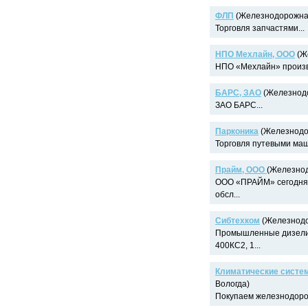
ФЛП
(Железнодорожная
Торговля запчастями...
НПО Мехлайн, ООО
(Ж
НПО «Мехлайн» произво
БАРС, ЗАО
(Железнодо
ЗАО БАРС...
Парконика
(Железнодор
Торговля путевыми маш
Прайм, ООО
(Железнод
ООО «ПРАЙМ» сегодня -
обсл...
Сибтехком
(Железнодо
Промышленные дизели 
400КС2, 1...
Климатические систе
Вологда)
Покупаем железнодорож