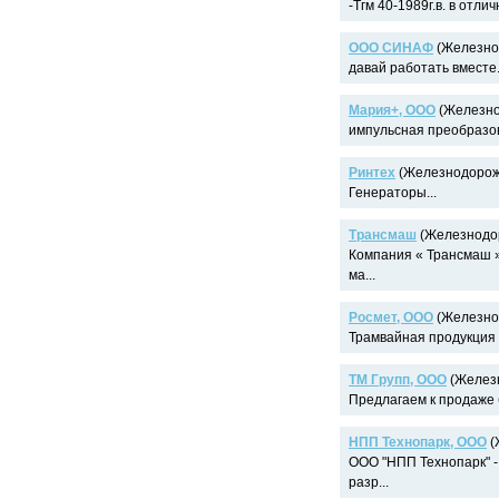
-Тгм 40-1989г.в. в отл
ООО СИНАФ
(Железнод
давай работать вместе.
Мария+, ООО
(Железно
импульсная преобразов
Ринтех
(Железнодорожн
Генераторы...
Трансмаш
(Железнодор
Компания « Трансмаш »
ма...
Росмет, ООО
(Железнод
Трамвайная продукция -
ТМ Групп, ООО
(Железн
Предлагаем к продаже б
НПП Технопарк, ООО
(
ООО "НПП Технопарк" 
разр...