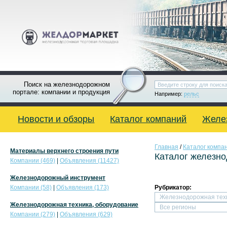
Поиск на железнодорожном
портале: компании и продукция
Например:
рельс
Новости и обзоры
Каталог компаний
Желе
Главная
/
Каталог компа
Материалы верхнего строения пути
Каталог железн
Компании (469)
|
Объявления (11427)
Железнодорожный инструмент
Компании (58)
|
Объявления (173)
Рубрикатор:
Железнодорожная техника, оборудование
Компании (279)
|
Объявления (629)