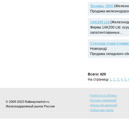
Техника, ООО
(Железно
Продажа железнодорожн
1AK200 Ltd
(Железнодо
Фирма 1AK200 Ltd. осу
запатентованных...
Стеллаж-Снаб-Серви
Новгород)
Продажа складского обо
Всего: 420
На страницу
1
,
2
,
3
,
4
,
5
,
Новости и обзоры
Каталог компаний
© 2009-2023 Railwaymarket.ru
Доска объявлений
Железнодорожный рынок России
Обратная связь