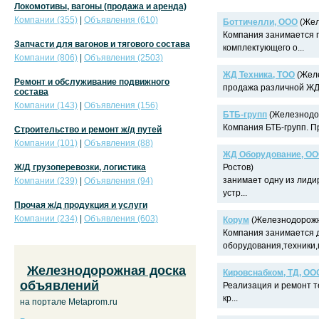
Локомотивы, вагоны (продажа и аренда)
Компании (355)
|
Объявления (610)
Боттичелли, ООО
(Жел
Компания занимается 
Запчасти для вагонов и тягового состава
комплектующего о...
Компании (806)
|
Объявления (2503)
ЖД Техника, ТОО
(Желе
Ремонт и обслуживание подвижного
продажа различной ЖД 
состава
Компании (143)
|
Объявления (156)
БТБ-групп
(Железнодор
Компания БТБ-групп. П
Строительство и ремонт ж/д путей
Компании (101)
|
Объявления (88)
ЖД Оборудование, О
Ж/Д грузоперевозки, логистика
Ростов)
занимает одну из лиди
Компании (239)
|
Объявления (94)
устр...
Прочая ж/д продукция и услуги
Компании (234)
|
Объявления (603)
Корум
(Железнодорожна
Компания занимается
оборудования,техники,п
Железнодорожная доска
Кировснабком, ТД, ОО
объявлений
Реализация и ремонт т
кр...
на портале Metaprom.ru