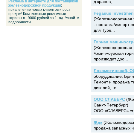
Реклама в интернете для поставщиков
д кранов,...
железнодорожной продукции
:
привлечение новых клиентов и рост
Pegasus Investmen
продаж! Комплексные рекламные
тарифы от 9000 рублей за 1 год. Узнайте
(Железнодорожная т
подробности.
- поставка/импорт 
для Туре...
Горная машиностр
(Железнодорожная т
Чжэнчжоуйская гор
производит дро...
Локомотивснаб, 
оборудование, Брян
Ремонт и продажа т
дизелей, те...
ООО СЛАВЕРС
(Же
Санкт-Петербург)
ООО «СЛАВЕРС» ⇒ П
Ждк
(Железнодорожн
продажа запасных ча