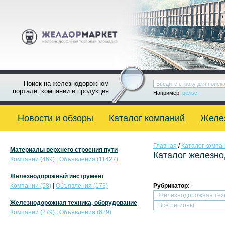
Поиск на железнодорожном
портале: компании и продукция
Например:
рельс
Новости и обзоры
Каталог компаний
Желе
Главная
/
Каталог компа
Материалы верхнего строения пути
Каталог железн
Компании (469)
|
Объявления (11427)
Железнодорожный инструмент
Компании (58)
|
Объявления (173)
Рубрикатор:
Железнодорожная техника, оборудование
Компании (279)
|
Объявления (629)