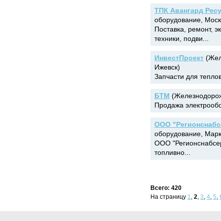
ТПК Авангард Рес
оборудование, Моск
Поставка, ремонт, 
техники, подви...
ИнвестПроект
(Жел
Ижевск)
Запчасти для теплов
БТМ
(Железнодорож
Продажа электрообо
ООО "Регионснабс
оборудование, Марк
ООО "Регионснабсер
топливно...
Всего: 420
На страницу
1
,
2
,
3
,
4
,
5
,