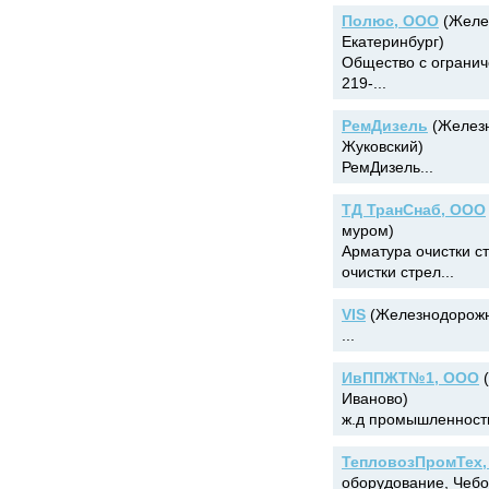
Полюс, ООО
(Желез
Екатеринбург)
Общество с огранич
219-...
РемДизель
(Железн
Жуковский)
РемДизель...
ТД ТранСнаб, ООО
муром)
Арматура очистки с
очистки стрел...
VIS
(Железнодорожна
...
ИвППЖТ№1, ООО
(
Иваново)
ж.д промышленность
ТепловозПромТех
оборудование, Чебо