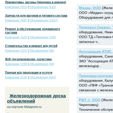
Локомотивы, вагоны (продажа и аренда)
Компании (355)
|
Объявления (610)
Мидан, ООО
(Желез
ООО «Мидан» осуще
Запчасти для вагонов и тягового состава
Оборудования для л
Компании (806)
|
Объявления (2503)
Тепловоз Сервис,
Ремонт и обслуживание подвижного
оборудование, Нижн
состава
ООО ТД «Тепловоз 
Компании (143)
|
Объявления (156)
запасных ч...
Строительство и ремонт ж/д путей
Компании (101)
|
Объявления (88)
Ассоциация АТИС,
оборудование, Санк
Ж/Д грузоперевозки, логистика
ЗАО "Ассоциация АТ
Компании (239)
|
Объявления (94)
железнодор...
Прочая ж/д продукция и услуги
Трансмаш-контрак
Компании (234)
|
Объявления (603)
оборудование, Калу
ООО «ПКФ «Трансма
связанная с железны
Железнодорожная доска
РЖТ-1, ООО
(Желез
объявлений
Череповец)
на портале Metaprom.ru
Техническое обслуж