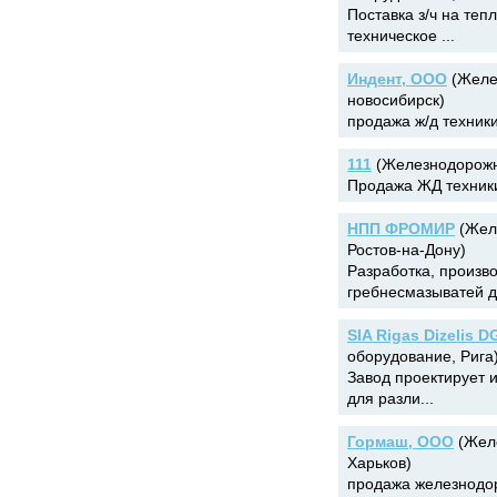
Поставка з/ч на теп
техническое ...
Индент, ООО
(Желе
новосибирск)
продажа ж/д техники
111
(Железнодорожна
Продажа ЖД техники
НПП ФРОМИР
(Желе
Ростов-на-Дону)
Разработка, произв
гребнесмазыватей дл
SIA Rigas Dizelis 
оборудование, Рига
Завод проектирует 
для разли...
Гормаш, ООО
(Желе
Харьков)
продажа железнодо