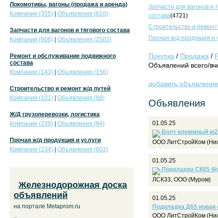
Локомотивы, вагоны (продажа и аренда)
Запчасти для вагонов и 
Компании (355)
|
Объявления (610)
состава
(4721)
Строительство и ремонт
Запчасти для вагонов и тягового состава
Прочая ж/д продукция и 
Компании (806)
|
Объявления (2503)
Покупка
/
Продажа
/
Ремонт и обслуживание подвижного
состава
Объявлений всего/вче
Компании (143)
|
Объявления (156)
добавить объявлени
Строительство и ремонт ж/д путей
Компании (101)
|
Объявления (88)
Объявления
Ж/Д грузоперевозки, логистика
01.05.25
Компании (239)
|
Объявления (94)
Болт клеммный м22
Прочая ж/д продукция и услуги
ООО ЛитСтройКом (Ниж
Компании (234)
|
Объявления (603)
01.05.25
Подкладка СК65 б/у
ЛСК33, ООО (Муром)
Железнодорожная доска
объявлений
01.05.25
на портале Metaprom.ru
Подкладка Д65 новая 
ООО ЛитСтройКом (Ниж