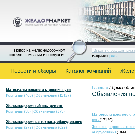
Поиск на железнодорожном
портале: компании и продукция
Например:
рельс
Новости и обзоры
Каталог компаний
Желе
Главная
/ Доска объ
Материалы верхнего строения пути
Объявления по
Компании (469)
|
Объявления (11427)
Железнодорожный инструмент
Компании (58)
|
Объявления (173)
Материалы верхнего ст
пути
(17129)
Железнодорожная техника, оборудование
Железнодорожная техни
Компании (279)
|
Объявления (629)
оборудование
(1044)