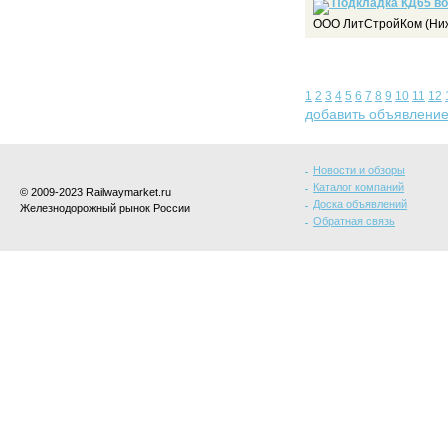
Подкладка КД65 во
ООО ЛитСтройКом (Ниж
1
2
3
4
5
6
7
8
9
10
11
12
добавить объявлени
Новости и обзоры
Каталог компаний
© 2009-2023 Railwaymarket.ru
Доска объявлений
Железнодорожный рынок России
Обратная связь