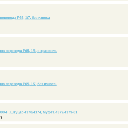
перевода Р65, 1/7, без износа
на перевода Р65, 1/6, с хранения.
на перевода Р65, 1/7, без износа.
300-Н, Штуцер 4370/4374, Муфта 4379/4379-01
г)