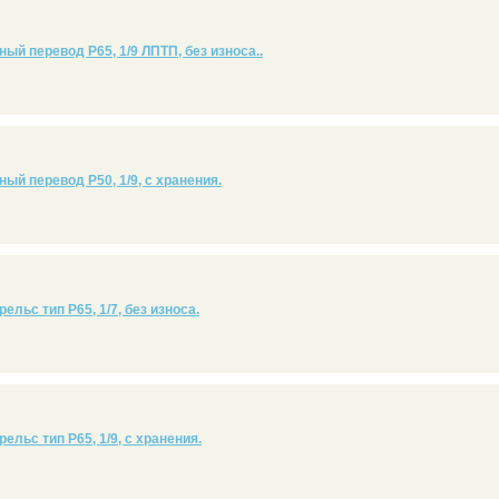
ый перевод Р65, 1/9 ЛПТП, без износа..
ый перевод Р50, 1/9, с хранения.
ельс тип Р65, 1/7, без износа.
ельс тип Р65, 1/9, с хранения.