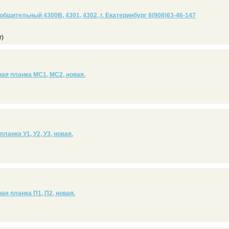
общительный 4300В, 4301, 4302, г. Екатеринбург 8(908)63-46-147
г)
я планка МС1, МС2, новая.
ланка У1, У2, У3, новая.
я планка П1, П2, новая.