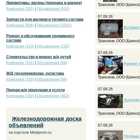
Локомотивы, вагоны (продажа и аренда)
Транском, ООО (Брянск
Компании (355)
|
Объявления (610)
07.08.26
Запчасти для вагонов и тягового состава
Компании (806)
|
Объявления (2503)
Вспомог
Ремонт и обслуживание подвижного
состава
Транском, ООО (Брянск
Компании (143)
|
Объявления (156)
07.08.26
Строительство и ремонт ж/д путей
Компании (101)
|
Объявления (88)
Ремонт т
Ж/Д грузоперевозки, логистика
Транском, ООО (Брянск
Компании (239)
|
Объявления (94)
07.08.26
Прочая ж/д продукция и услуги
Компании (234)
|
Объявления (603)
Тележки 
Транском, ООО (Брянск
Железнодорожная доска
объявлений
07.08.26
на портале Metaprom.ru
Тяговые 