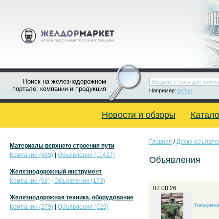
Поиск на железнодорожном
портале: компании и продукция
Например:
рельс
Новости и обзоры
Катало
Главная
/
Доска объявле
Материалы верхнего строения пути
Компании (469)
|
Объявления (11427)
Объявления
Железнодорожный инструмент
Компании (58)
|
Объявления (173)
07.08.26
Железнодорожная техника, оборудование
Токарный
Компании (279)
|
Объявления (629)