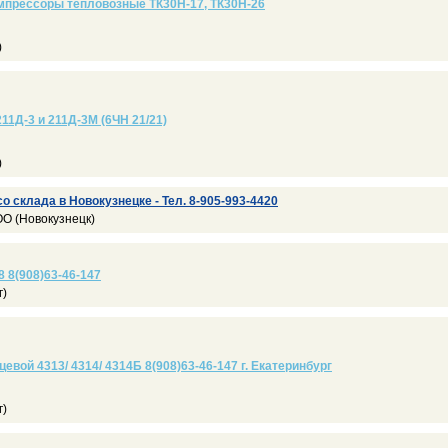
прессоры тепловозные ТК30Н-17, ТК30Н-26
)
11Д-3 и 211Д-3М (6ЧН 21/21)
)
 склада в Новокузнецке - Тел. 8-905-993-4420
O (Новокузнецк)
8 8(908)63-46-147
г)
цевой 4313/ 4314/ 4314Б 8(908)63-46-147 г. Екатеринбург
г)