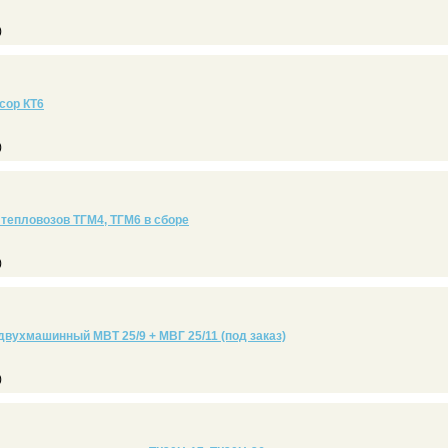
)
сор КТ6
)
тепловозов ТГМ4, ТГМ6 в сборе
)
двухмашинный МВТ 25/9 + МВГ 25/11 (под заказ)
)