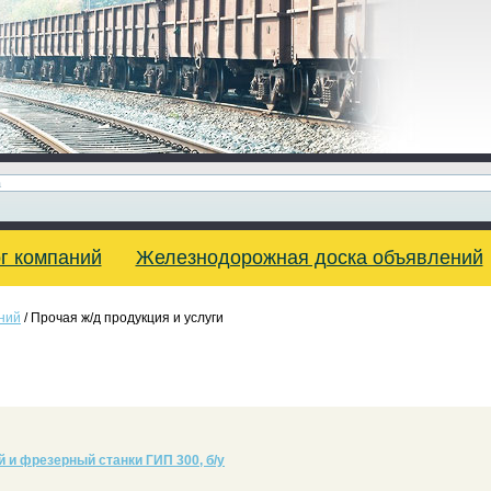
г компаний
Железнодорожная доска объявлений
ний
/ Прочая ж/д продукция и услуги
 и фрезерный станки ГИП 300, б/у