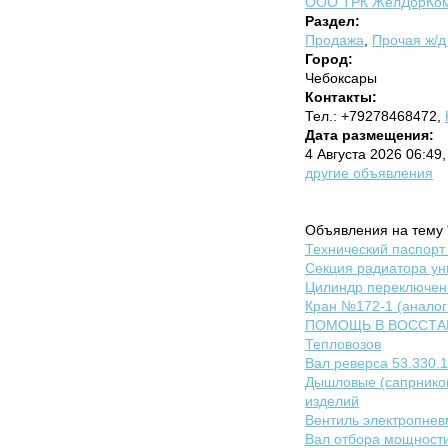
ООО ТРК ЖелДорКом
Раздел:
Продажа
,
Прочая ж/д
Город:
Чебоксары
Контакты:
Тел.: +79278468472,
Дата размещения:
4 Августа 2026 06:49
другие объявления
Объявления на тему 
Технический паспорт 
Секция радиатора у
Цилиндр переключен
Кран №172-1 (аналог
ПОМОЩЬ В ВОССТА
Тепловозов
Вал реверса 53.330.1
Дышловые (сапрников
изделий
Вентиль электропнев
Вал отбора мощности