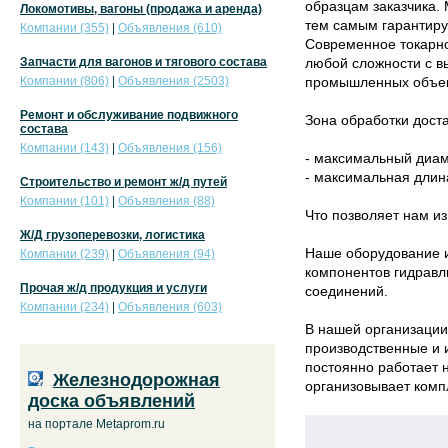
образцам заказчика.
Локомотивы, вагоны (продажа и аренда)
тем самым гарантиру
Компании (355)
|
Объявления (610)
Современное токарно
Запчасти для вагонов и тягового состава
любой сложности с в
Компании (806)
|
Объявления (2503)
промышленных объе
Ремонт и обслуживание подвижного
Зона обработки доста
состава
Компании (143)
|
Объявления (156)
- максимальный диам
- максимальная длина
Строительство и ремонт ж/д путей
Компании (101)
|
Объявления (88)
Что позволяет нам и
Ж/Д грузоперевозки, логистика
Наше оборудование и
Компании (239)
|
Объявления (94)
компонентов гидравл
Прочая ж/д продукция и услуги
соединений.
Компании (234)
|
Объявления (603)
В нашей организаци
производственные и 
постоянно работает 
Железнодорожная
организовывает комп
доска объявлений
на портале Metaprom.ru