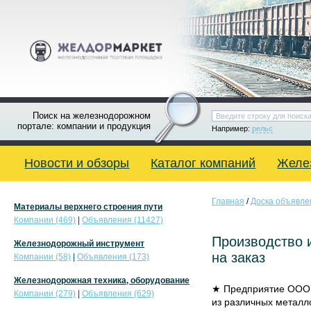
Поиск на железнодорожном
портале: компании и продукция
Например:
рельс
Новости и обзоры
Каталог компаний
Желе
Главная
/
Доска объявле
Материалы верхнего строения пути
Компании (469)
|
Объявления (11427)
Производство 
Железнодорожный инструмент
на заказ
Компании (58)
|
Объявления (173)
Железнодорожная техника, оборудование
★ Предприятие ООО 
Компании (279)
|
Объявления (629)
из различных металл