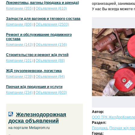
Локомотивы, вагоны (продажа и аренда)
организацией, занимающ
Компании (355)
|
Объявления (610)
У нас Вы всегда можете
Запчасти для вагонов и тягового состава
Компании (806)
|
Объявления (2503)
Ремонт и обслуживание подвижного
состава
Компании (143)
|
Объявления (156)
Строительство и ремонт ж/д путей
Компании (101)
|
Объявления (88)
Ж/Д грузоперевозки, логистика
Компании (239)
|
Объявления (94)
Прочая ж/д продукция и услуги
Компании (234)
|
Объявления (603)
Автор:
Железнодорожная
ООО ТРК ЖелДорКомпле
доска объявлений
Раздел:
на портале Metaprom.ru
Продажа
,
Прочая ж/д про
Город: