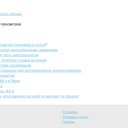
исать письмо
.
83 просмотров
очая ж/д продукция и услуги
":
вления водозаборными скважинами
 учета энергоресурсов
 TimeVisor с новой антенной
стема часофикации
 решение для бесперебойного энергоснабжения
едприятий
КВ-4 в Твери
22
льс ЖД-9
ли, изготовление деталей по чертежу, по образцу
О проекте
Реклама и услуги
Помощь