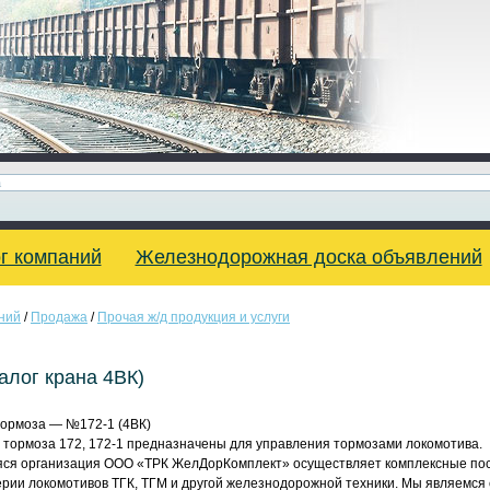
г компаний
Железнодорожная доска объявлений
ний
/
Продажа
/
Прочая ж/д продукция и услуги
алог крана 4ВК)
тормоза — №172-1 (4ВК)
 тормоза 172, 172-1 предназначены для управления тормозами локомотива.
ся организация ООО «ТРК ЖелДорКомплект» осуществляет комплексные пост
ерии локомотивов ТГК, ТГМ и другой железнодорожной техники. Мы являемся