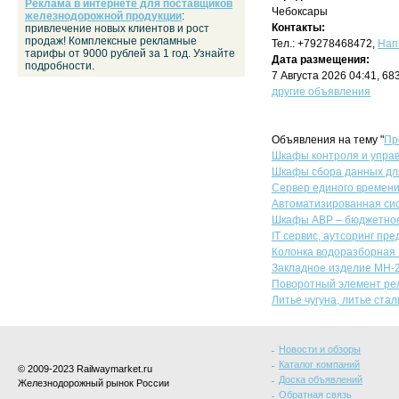
Реклама в интернете для поставщиков
Чебоксары
железнодорожной продукции
:
Контакты:
привлечение новых клиентов и рост
продаж! Комплексные рекламные
Тел.: +79278468472,
Нап
тарифы от 9000 рублей за 1 год. Узнайте
Дата размещения:
подробности.
7 Августа 2026 04:41, 6
другие объявления
Объявления на тему "
Пр
Шкафы контроля и упра
Шкафы сбора данных для
Сервер единого времени
Автоматизированная си
Шкафы АВР – бюджетное
IT сервис, аутсоринг пр
Колонка водоразборная 
Закладное изделие МН-
Поворотный элемент ре
Литье чугуна, литье ста
Новости и обзоры
Каталог компаний
© 2009-2023 Railwaymarket.ru
Доска объявлений
Железнодорожный рынок России
Обратная связь