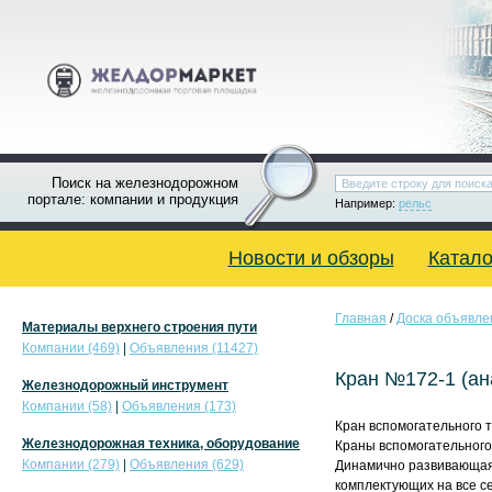
Поиск на железнодорожном
портале: компании и продукция
Например:
рельс
Новости и обзоры
Катало
Главная
/
Доска объявле
Материалы верхнего строения пути
Компании (469)
|
Объявления (11427)
Кран №172-1 (ан
Железнодорожный инструмент
Компании (58)
|
Объявления (173)
Кран вспомогательного 
Железнодорожная техника, оборудование
Краны вспомогательного
Компании (279)
|
Объявления (629)
Динамично развивающая
комплектующих на все с