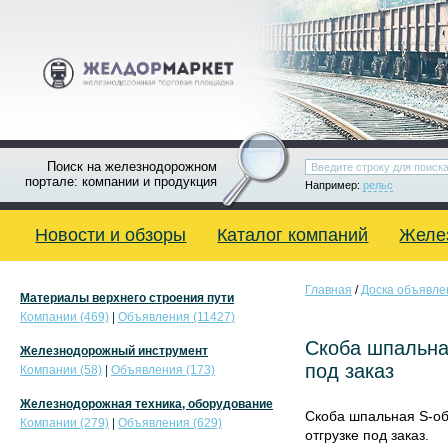
Поиск на железнодорожном
портале: компании и продукция
Например:
рельс
Новости и обзоры
Каталог компаний
Желе
Главная
/
Доска объявле
Материалы верхнего строения пути
Компании (469)
|
Объявления (11427)
Скоба шпальна
Железнодорожный инструмент
под заказ
Компании (58)
|
Объявления (173)
Железнодорожная техника, оборудование
Скоба шпальная S-об
Компании (279)
|
Объявления (629)
отгрузке под заказ.