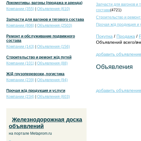
Локомотивы, вагоны (продажа и аренда)
Запчасти для вагонов и 
Компании (355)
|
Объявления (610)
состава
(4721)
Строительство и ремонт
Запчасти для вагонов и тягового состава
Прочая ж/д продукция и 
Компании (806)
|
Объявления (2503)
Покупка
/
Продажа
/
Ремонт и обслуживание подвижного
состава
Объявлений всего/вче
Компании (143)
|
Объявления (156)
добавить объявлени
Строительство и ремонт ж/д путей
Компании (101)
|
Объявления (88)
Объявления
Ж/Д грузоперевозки, логистика
Компании (239)
|
Объявления (94)
добавить объявлени
Прочая ж/д продукция и услуги
Компании (234)
|
Объявления (603)
Железнодорожная доска
объявлений
на портале Metaprom.ru