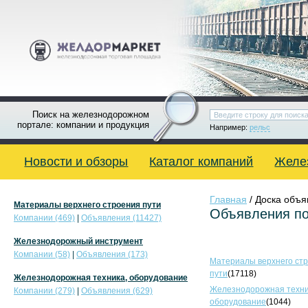
Поиск на железнодорожном
портале: компании и продукция
Например:
рельс
Новости и обзоры
Каталог компаний
Желе
Главная
/ Доска объ
Материалы верхнего строения пути
Объявления по
Компании (469)
|
Объявления (11427)
Железнодорожный инструмент
Компании (58)
|
Объявления (173)
Материалы верхнего ст
пути
(17118)
Железнодорожная техника, оборудование
Железнодорожная техни
Компании (279)
|
Объявления (629)
оборудование
(1044)