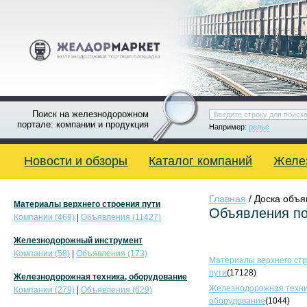
Поиск на железнодорожном
портале: компании и продукция
Например:
рельс
Новости и обзоры
Каталог компаний
Желе
Главная
/ Доска объ
Материалы верхнего строения пути
Объявления по
Компании (469)
|
Объявления (11427)
Железнодорожный инструмент
Компании (58)
|
Объявления (173)
Материалы верхнего ст
пути
(17128)
Железнодорожная техника, оборудование
Железнодорожная техни
Компании (279)
|
Объявления (629)
оборудование
(1044)