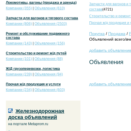
Локомотивы, вагоны (продажа и аренда)
Запчасти для вагонов и 
Компании (355)
|
Объявления (610)
состава
(4721)
Строительство и ремонт
Запчасти для вагонов и тягового состава
Прочая ж/д продукция и 
Компании (806)
|
Объявления (2503)
Покупка
/
Продажа
/
Ремонт и обслуживание подвижного
состава
Объявлений всего/вче
Компании (143)
|
Объявления (156)
добавить объявлени
Строительство и ремонт ж/д путей
Компании (101)
|
Объявления (88)
Объявления
Ж/Д грузоперевозки, логистика
Компании (239)
|
Объявления (94)
добавить объявлени
Прочая ж/д продукция и услуги
Компании (234)
|
Объявления (603)
Железнодорожная
доска объявлений
на портале Metaprom.ru