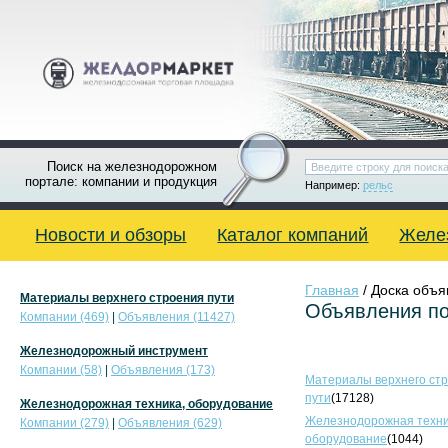
Поиск на железнодорожном
портале: компании и продукция
Например:
рельс
Новости и обзоры
Каталог компаний
Желе
Главная
/ Доска объ
Материалы верхнего строения пути
Объявления по
Компании (469)
|
Объявления (11427)
Железнодорожный инструмент
Компании (58)
|
Объявления (173)
Материалы верхнего ст
пути
(17128)
Железнодорожная техника, оборудование
Железнодорожная техни
Компании (279)
|
Объявления (629)
оборудование
(1044)