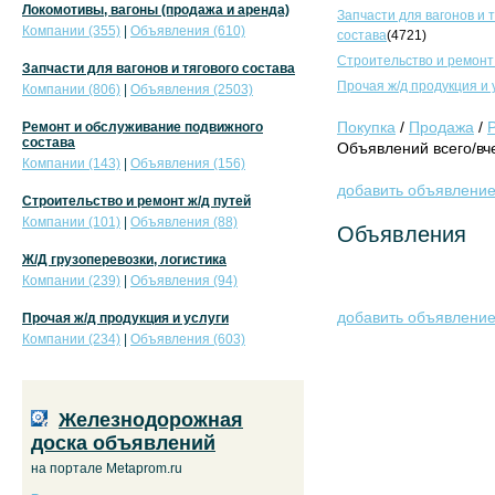
Локомотивы, вагоны (продажа и аренда)
Запчасти для вагонов и 
Компании (355)
|
Объявления (610)
состава
(4721)
Строительство и ремонт
Запчасти для вагонов и тягового состава
Прочая ж/д продукция и 
Компании (806)
|
Объявления (2503)
Покупка
/
Продажа
/
Ремонт и обслуживание подвижного
состава
Объявлений всего/вче
Компании (143)
|
Объявления (156)
добавить объявлени
Строительство и ремонт ж/д путей
Компании (101)
|
Объявления (88)
Объявления
Ж/Д грузоперевозки, логистика
Компании (239)
|
Объявления (94)
добавить объявлени
Прочая ж/д продукция и услуги
Компании (234)
|
Объявления (603)
Железнодорожная
доска объявлений
на портале Metaprom.ru