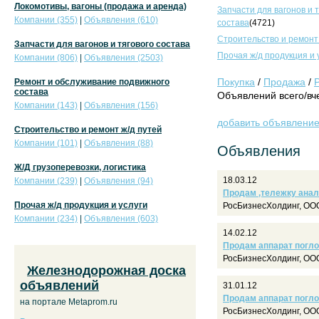
Локомотивы, вагоны (продажа и аренда)
Запчасти для вагонов и 
Компании (355)
|
Объявления (610)
состава
(4721)
Строительство и ремонт
Запчасти для вагонов и тягового состава
Прочая ж/д продукция и 
Компании (806)
|
Объявления (2503)
Покупка
/
Продажа
/
Ремонт и обслуживание подвижного
состава
Объявлений всего/вче
Компании (143)
|
Объявления (156)
добавить объявлени
Строительство и ремонт ж/д путей
Компании (101)
|
Объявления (88)
Объявления
Ж/Д грузоперевозки, логистика
18.03.12
Компании (239)
|
Объявления (94)
Продам ,тележку анал
Прочая ж/д продукция и услуги
РосБизнесХолдинг, ОО
Компании (234)
|
Объявления (603)
14.02.12
Продам аппарат погло
РосБизнесХолдинг, ОО
Железнодорожная доска
объявлений
31.01.12
Продам аппарат пог
на портале Metaprom.ru
РосБизнесХолдинг, ОО