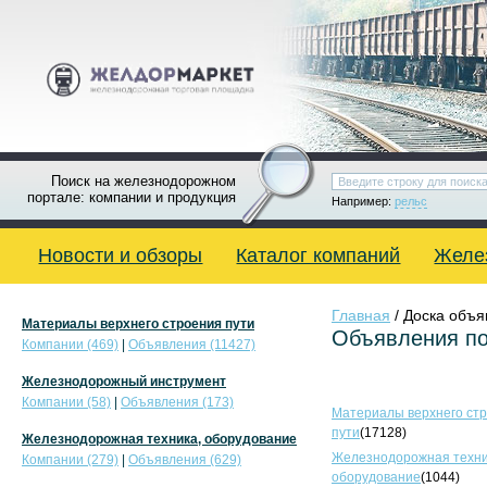
Поиск на железнодорожном
портале: компании и продукция
Например:
рельс
Новости и обзоры
Каталог компаний
Желе
Главная
/ Доска объ
Материалы верхнего строения пути
Объявления по
Компании (469)
|
Объявления (11427)
Железнодорожный инструмент
Компании (58)
|
Объявления (173)
Материалы верхнего ст
пути
(17128)
Железнодорожная техника, оборудование
Железнодорожная техни
Компании (279)
|
Объявления (629)
оборудование
(1044)