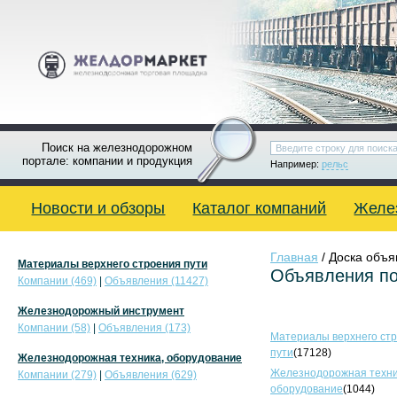
Поиск на железнодорожном
портале: компании и продукция
Например:
рельс
Новости и обзоры
Каталог компаний
Желе
Главная
/ Доска объ
Материалы верхнего строения пути
Объявления по
Компании (469)
|
Объявления (11427)
Железнодорожный инструмент
Компании (58)
|
Объявления (173)
Материалы верхнего ст
пути
(17128)
Железнодорожная техника, оборудование
Железнодорожная техни
Компании (279)
|
Объявления (629)
оборудование
(1044)