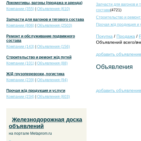
Локомотивы, вагоны (продажа и аренда)
Запчасти для вагонов и 
Компании (355)
|
Объявления (610)
состава
(4721)
Строительство и ремонт
Запчасти для вагонов и тягового состава
Прочая ж/д продукция и 
Компании (806)
|
Объявления (2503)
Покупка
/
Продажа
/
Ремонт и обслуживание подвижного
состава
Объявлений всего/вче
Компании (143)
|
Объявления (156)
добавить объявлени
Строительство и ремонт ж/д путей
Компании (101)
|
Объявления (88)
Объявления
Ж/Д грузоперевозки, логистика
Компании (239)
|
Объявления (94)
добавить объявлени
Прочая ж/д продукция и услуги
Компании (234)
|
Объявления (603)
Железнодорожная доска
объявлений
на портале Metaprom.ru