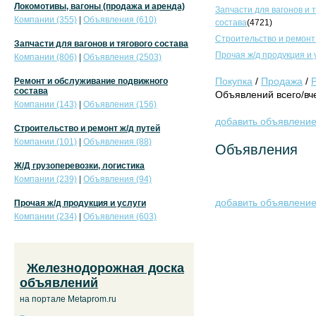
Локомотивы, вагоны (продажа и аренда)
Запчасти для вагонов и 
Компании (355)
|
Объявления (610)
состава
(4721)
Строительство и ремонт
Запчасти для вагонов и тягового состава
Прочая ж/д продукция и 
Компании (806)
|
Объявления (2503)
Покупка
/
Продажа
/
Ремонт и обслуживание подвижного
состава
Объявлений всего/вче
Компании (143)
|
Объявления (156)
добавить объявлени
Строительство и ремонт ж/д путей
Компании (101)
|
Объявления (88)
Объявления
Ж/Д грузоперевозки, логистика
Компании (239)
|
Объявления (94)
добавить объявлени
Прочая ж/д продукция и услуги
Компании (234)
|
Объявления (603)
Железнодорожная доска
объявлений
на портале Metaprom.ru