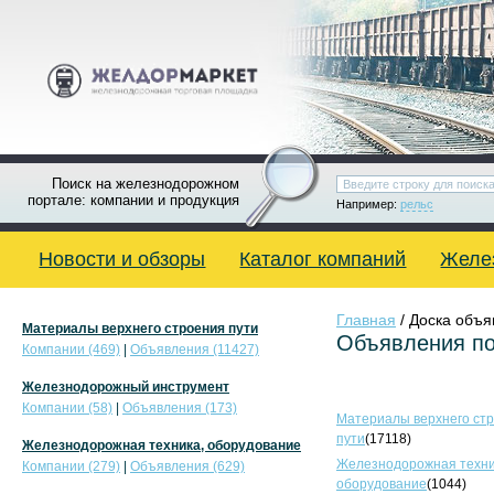
Поиск на железнодорожном
портале: компании и продукция
Например:
рельс
Новости и обзоры
Каталог компаний
Желе
Главная
/ Доска объ
Материалы верхнего строения пути
Объявления по
Компании (469)
|
Объявления (11427)
Железнодорожный инструмент
Компании (58)
|
Объявления (173)
Материалы верхнего ст
пути
(17118)
Железнодорожная техника, оборудование
Железнодорожная техни
Компании (279)
|
Объявления (629)
оборудование
(1044)