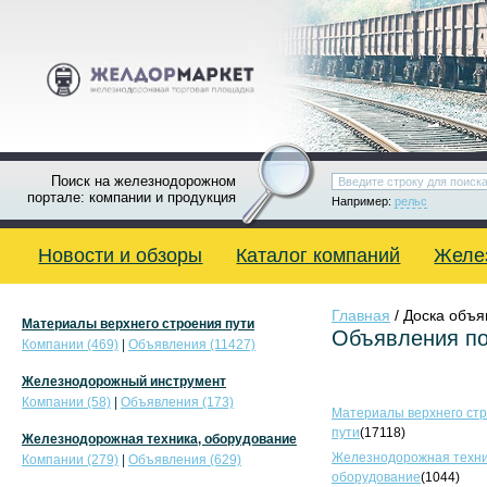
Поиск на железнодорожном
портале: компании и продукция
Например:
рельс
Новости и обзоры
Каталог компаний
Желе
Главная
/ Доска объ
Материалы верхнего строения пути
Объявления по
Компании (469)
|
Объявления (11427)
Железнодорожный инструмент
Компании (58)
|
Объявления (173)
Материалы верхнего ст
пути
(17118)
Железнодорожная техника, оборудование
Железнодорожная техни
Компании (279)
|
Объявления (629)
оборудование
(1044)