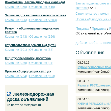
Локомотивы, вагоны (продажа и аренда)
Запчасти для вагонов и 
Компании (355)
|
Объявления (610)
состава
(4721)
Строительство и ремонт
Запчасти для вагонов и тягового состава
Прочая ж/д продукция и 
Компании (806)
|
Объявления (2503)
Покупка
/
Продажа
/
Ремонт и обслуживание подвижного
состава
Объявлений всего/вче
Компании (143)
|
Объявления (156)
добавить объявлени
Строительство и ремонт ж/д путей
Компании (101)
|
Объявления (88)
Объявления
Ж/Д грузоперевозки, логистика
08.04.16
Компании (239)
|
Объявления (94)
Купим рельсовый лом .
Прочая ж/д продукция и услуги
Компания (Челябинск)
Компании (234)
|
Объявления (603)
08.04.16
Рельсы Р65Т1, новые, в
Компания (Челябинск)
Железнодорожная
доска объявлений
08.04.16
КУПИМ РЕЛЬСОВЫЙ ЛО
на портале Metaprom.ru
Компания (Челябинск)