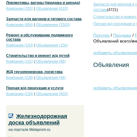
Локомотивы, вагоны (продажа и аренда)
Запчасти для вагонов и 
Компании (355)
|
Объявления (610)
состава
(4721)
Строительство и ремонт
Запчасти для вагонов и тягового состава
Прочая ж/д продукция и 
Компании (806)
|
Объявления (2503)
Покупка
/
Продажа
/
Ремонт и обслуживание подвижного
состава
Объявлений всего/вче
Компании (143)
|
Объявления (156)
добавить объявлени
Строительство и ремонт ж/д путей
Компании (101)
|
Объявления (88)
Объявления
Ж/Д грузоперевозки, логистика
Компании (239)
|
Объявления (94)
добавить объявлени
Прочая ж/д продукция и услуги
Компании (234)
|
Объявления (603)
Железнодорожная
доска объявлений
на портале Metaprom.ru