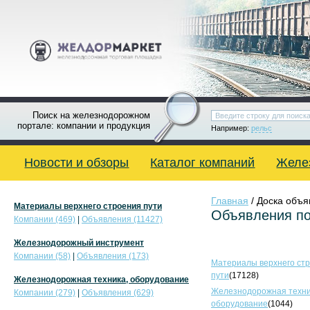
Поиск на железнодорожном
портале: компании и продукция
Например:
рельс
Новости и обзоры
Каталог компаний
Желе
Главная
/ Доска объ
Материалы верхнего строения пути
Объявления по
Компании (469)
|
Объявления (11427)
Железнодорожный инструмент
Компании (58)
|
Объявления (173)
Материалы верхнего ст
пути
(17128)
Железнодорожная техника, оборудование
Железнодорожная техни
Компании (279)
|
Объявления (629)
оборудование
(1044)