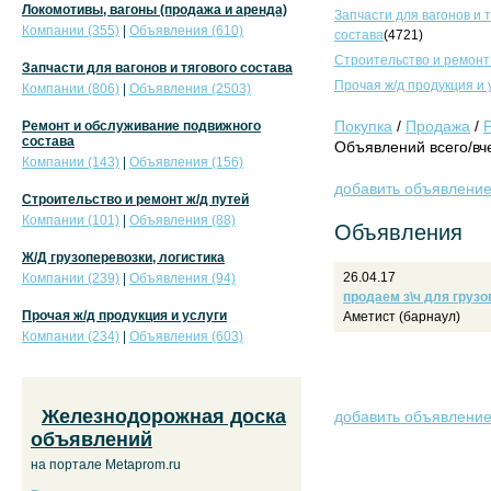
Локомотивы, вагоны (продажа и аренда)
Запчасти для вагонов и 
Компании (355)
|
Объявления (610)
состава
(4721)
Строительство и ремонт
Запчасти для вагонов и тягового состава
Прочая ж/д продукция и 
Компании (806)
|
Объявления (2503)
Покупка
/
Продажа
/
Ремонт и обслуживание подвижного
состава
Объявлений всего/вче
Компании (143)
|
Объявления (156)
добавить объявлени
Строительство и ремонт ж/д путей
Компании (101)
|
Объявления (88)
Объявления
Ж/Д грузоперевозки, логистика
26.04.17
Компании (239)
|
Объявления (94)
продаем з\ч для грузо
Прочая ж/д продукция и услуги
Аметист (барнаул)
Компании (234)
|
Объявления (603)
Железнодорожная доска
добавить объявлени
объявлений
на портале Metaprom.ru