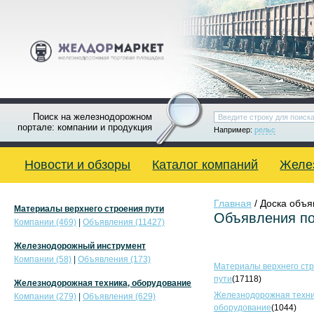
Поиск на железнодорожном
портале: компании и продукция
Например:
рельс
Новости и обзоры
Каталог компаний
Желе
Главная
/ Доска объ
Материалы верхнего строения пути
Объявления по
Компании (469)
|
Объявления (11427)
Железнодорожный инструмент
Компании (58)
|
Объявления (173)
Материалы верхнего ст
пути
(17118)
Железнодорожная техника, оборудование
Железнодорожная техни
Компании (279)
|
Объявления (629)
оборудование
(1044)