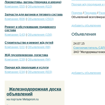
Локомотивы, вагоны (продажа и аренда)
Прочая ж/д продукция и 
Компании (355)
|
Объявления (610)
Покупка
/
Продажа
/
Раз
Запчасти для вагонов и тягового состава
Объявлений всего/вчера/
Компании (806)
|
Объявления (2503)
добавить объявление
Ремонт и обслуживание подвижного
состава
Объявления
Компании (143)
|
Объявления (156)
Строительство и ремонт ж/д путей
24.07.15
Компании (101)
|
Объявления (88)
Снегоочиститель СДП
ЗАО "Желдормаштехком
Ж/Д грузоперевозки, логистика
Компании (239)
|
Объявления (94)
Прочая ж/д продукция и услуги
Компании (234)
|
Объявления (603)
добавить объявление
Железнодорожная доска
объявлений
на портале Metaprom.ru