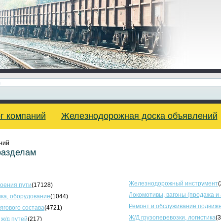
г компаний
Железнодорожная доска объявлений
ний
разделам
Железнодорожный инструмент
(
оения пути
(17128)
Локомотивы, вагоны (продажа и
ка, оборудование
(1044)
Ремонт и обслуживание подвижн
тягового состава
(4721)
Ж/Д грузоперевозки, логистика
(
 ж/д путей
(217)