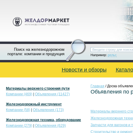
Поиск на железнодорожном
портале: компании и продукция
Например:
рельс
Новости и обзоры
Катало
Главная
/ Доска объявле
Материалы верхнего строения пути
Объявления по 
Компании (469)
|
Объявления (11427)
Железнодорожный инструмент
Компании (58)
|
Объявления (173)
Материалы верхнего стр
Железнодорожная техни
Железнодорожная техника, оборудование
Запчасти для вагонов и 
Компании (279)
|
Объявления (629)
Строительство и ремонт