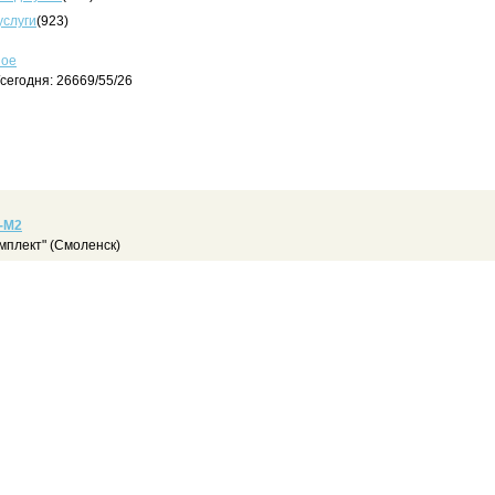
услуги
(923)
ное
сегодня: 26669/55/26
-М2
плект" (Смоленск)