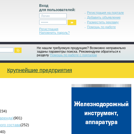
Вход
для пользователей:
Регистрация на портале
Добавить объявление
Разместить рекламу
Помощь по работе
Регистрация
Напомнить пароль?
Не нашли требуемую продукцию? Возможно неправильно
заданы параметры поиска. Рекомендуем обратиться к
разделу
Помощь по работе с порталом
Крупнейшие предприятия
234)
 аренда)
(901)
ого состава
(252)
340)