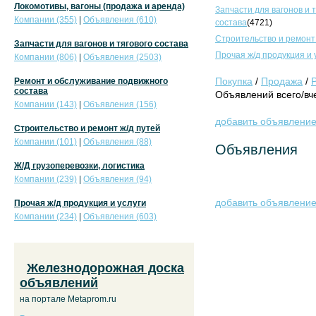
Локомотивы, вагоны (продажа и аренда)
Запчасти для вагонов и 
Компании (355)
|
Объявления (610)
состава
(4721)
Строительство и ремонт
Запчасти для вагонов и тягового состава
Прочая ж/д продукция и 
Компании (806)
|
Объявления (2503)
Покупка
/
Продажа
/
Ремонт и обслуживание подвижного
состава
Объявлений всего/вче
Компании (143)
|
Объявления (156)
добавить объявлени
Строительство и ремонт ж/д путей
Компании (101)
|
Объявления (88)
Объявления
Ж/Д грузоперевозки, логистика
Компании (239)
|
Объявления (94)
добавить объявлени
Прочая ж/д продукция и услуги
Компании (234)
|
Объявления (603)
Железнодорожная доска
объявлений
на портале Metaprom.ru