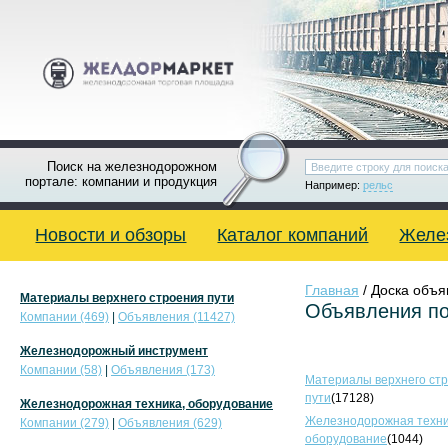
Поиск на железнодорожном
портале: компании и продукция
Например:
рельс
Новости и обзоры
Каталог компаний
Желе
Главная
/ Доска объ
Материалы верхнего строения пути
Объявления по
Компании (469)
|
Объявления (11427)
Железнодорожный инструмент
Компании (58)
|
Объявления (173)
Материалы верхнего ст
пути
(17128)
Железнодорожная техника, оборудование
Железнодорожная техни
Компании (279)
|
Объявления (629)
оборудование
(1044)