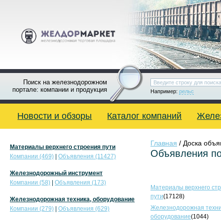
Поиск на железнодорожном
портале: компании и продукция
Например:
рельс
Новости и обзоры
Каталог компаний
Желе
Главная
/ Доска объ
Материалы верхнего строения пути
Объявления по
Компании (469)
|
Объявления (11427)
Железнодорожный инструмент
Компании (58)
|
Объявления (173)
Материалы верхнего ст
пути
(17128)
Железнодорожная техника, оборудование
Железнодорожная техни
Компании (279)
|
Объявления (629)
оборудование
(1044)