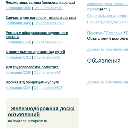
Локомотивы, вагоны (продажа и аренда)
Запчасти для вагонов и 
Компании (355)
|
Объявления (610)
состава
(4721)
Строительство и ремонт
Запчасти для вагонов и тягового состава
Прочая ж/д продукция и 
Компании (806)
|
Объявления (2503)
Покупка
/
Продажа
/
Ремонт и обслуживание подвижного
состава
Объявлений всего/вче
Компании (143)
|
Объявления (156)
добавить объявлени
Строительство и ремонт ж/д путей
Компании (101)
|
Объявления (88)
Объявления
Ж/Д грузоперевозки, логистика
Компании (239)
|
Объявления (94)
добавить объявлени
Прочая ж/д продукция и услуги
Компании (234)
|
Объявления (603)
Железнодорожная доска
объявлений
на портале Metaprom.ru