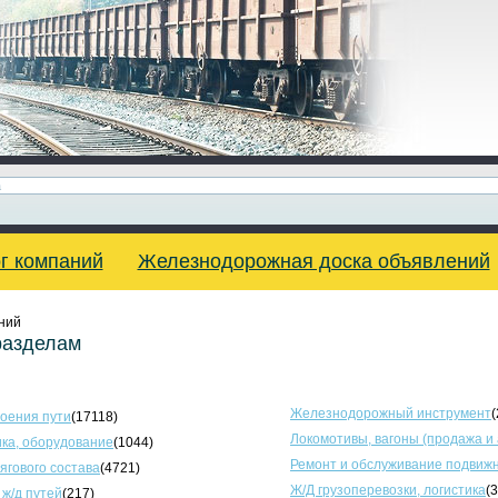
г компаний
Железнодорожная доска объявлений
ний
разделам
Железнодорожный инструмент
(
оения пути
(17118)
Локомотивы, вагоны (продажа и
ка, оборудование
(1044)
Ремонт и обслуживание подвижн
тягового состава
(4721)
Ж/Д грузоперевозки, логистика
(
 ж/д путей
(217)