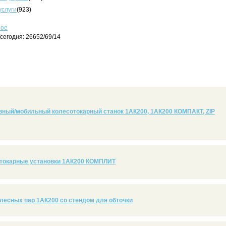
услуги
(923)
ное
сегодня: 26652/69/14
ный/мобильный колесотокарный станок 1АК200, 1АК200 КОМПАКТ, ZIP
токарные установки 1АК200 КОМПЛИТ
олесных пар 1АК200 со стендом для обточки