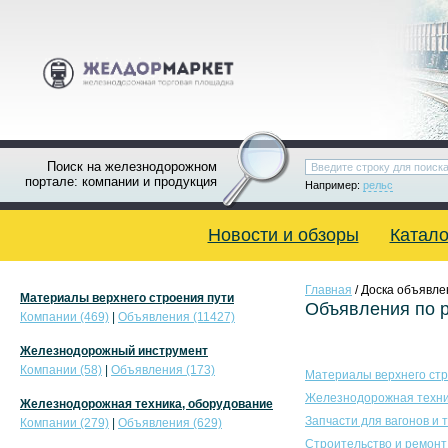
Поиск на железнодорожном
портале: компании и продукция
Например:
рельс
Новости и обзоры
Катало
Главная
/ Доска объявле
Материалы верхнего строения пути
Объявления по 
Компании (469)
|
Объявления (11427)
Железнодорожный инструмент
Компании (58)
|
Объявления (173)
Материалы верхнего стр
Железнодорожная техни
Железнодорожная техника, оборудование
Запчасти для вагонов и 
Компании (279)
|
Объявления (629)
Строительство и ремонт