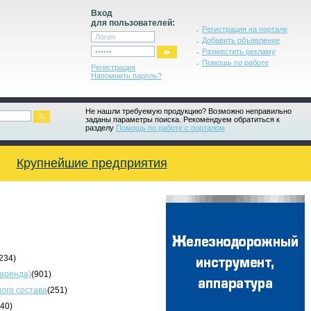
Вход
для пользователей:
Регистрация на портале
Добавить объявление
Разместить рекламу
Помощь по работе
Регистрация
Напомнить пароль?
Не нашли требуемую продукцию? Возможно неправильно
заданы параметры поиска. Рекомендуем обратиться к
разделу
Помощь по работе с порталом
Крупнейшие предприятия
234)
 аренда)
(901)
ого состава
(251)
340)