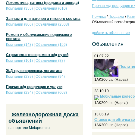
Локомотивы, вагоны (продажа и аренда)
Прочая ж/д продукция и 
Компании (355)
|
Объявления (610)
Покупка
/
Продажа
/
Раз
Запчасти для вагонов и тягового состава
Объявлений всего/вчера/
Компании (806)
|
Объявления (2503)
добавить объявление
Ремонт и обслуживание подвижного
состава
Объявления
Компании (143)
|
Объявления (156)
Строительство и ремонт ж/д путей
01.07.22
Компании (101)
|
Объявления (88)
Портатив
Ж/Д грузоперевозки, логистика
Компании (239)
|
Объявления (94)
1AK200 Ltd (Нарва)
Прочая ж/д продукция и услуги
28.10.19
Компании (234)
|
Объявления (603)
Мобильные колёсо
1AK200 Ltd (Нарва)
Железнодорожная доска
13.06.19
Станок для обточки к
объявлений
1AK200 Ltd (Нарва)
на портале Metaprom.ru