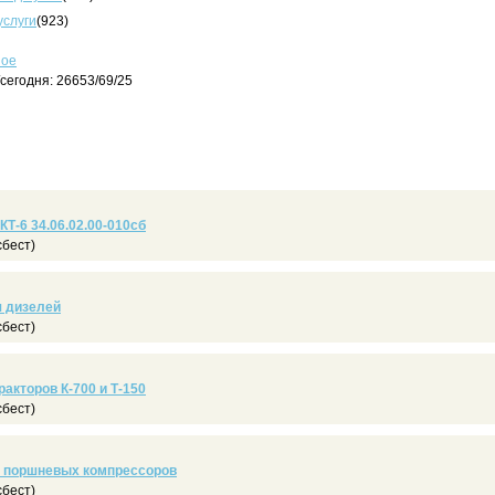
услуги
(923)
ное
сегодня: 26653/69/25
Т-6 34.06.02.00-010сб
бест)
я дизелей
бест)
акторов К-700 и Т-150
бест)
а поршневых компрессоров
бест)