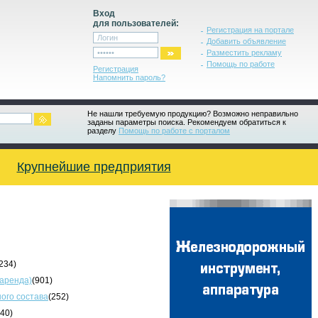
Вход
для пользователей:
Регистрация на портале
Добавить объявление
Разместить рекламу
Помощь по работе
Регистрация
Напомнить пароль?
Не нашли требуемую продукцию? Возможно неправильно
заданы параметры поиска. Рекомендуем обратиться к
разделу
Помощь по работе с порталом
Крупнейшие предприятия
234)
 аренда)
(901)
ого состава
(252)
340)