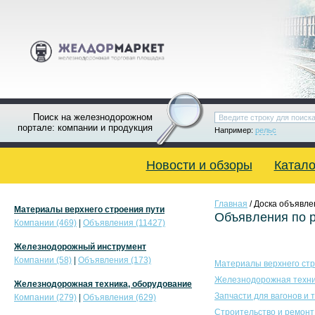
Поиск на железнодорожном
портале: компании и продукция
Например:
рельс
Новости и обзоры
Катало
Главная
/ Доска объявле
Материалы верхнего строения пути
Объявления по 
Компании (469)
|
Объявления (11427)
Железнодорожный инструмент
Компании (58)
|
Объявления (173)
Материалы верхнего стр
Железнодорожная техни
Железнодорожная техника, оборудование
Запчасти для вагонов и 
Компании (279)
|
Объявления (629)
Строительство и ремонт