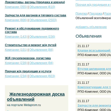
Локомотивы, вагоны (продажа и аренда)
Прочая ж/д продукция и 
Компании (355)
|
Объявления (610)
Покупка
/
Продажа
/
Раз
Запчасти для вагонов и тягового состава
Объявлений всего/вчера/
Компании (806)
|
Объявления (2503)
добавить объявление
Ремонт и обслуживание подвижного
состава
Объявления
Компании (143)
|
Объявления (156)
Строительство и ремонт ж/д путей
21.11.17
Компании (101)
|
Объявления (88)
Клапан всасывающий К
РПО-Комплект, ООО (Ас
Ж/Д грузоперевозки, логистика
Компании (239)
|
Объявления (94)
21.11.17
Втулки цилиндров дл
Прочая ж/д продукция и услуги
РПО-Комплект, ООО (Ас
Компании (234)
|
Объявления (603)
21.11.17
Комплектующие для тр
РПО-Комплект, ООО (Ас
Железнодорожная доска
объявлений
21.11.17
на портале Metaprom.ru
Запчасти для ремонт
РПО-Комплект, ООО (Ас