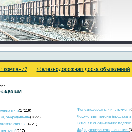
г компаний
Железнодорожная доска объявлений
ний
разделам
Железнодорожный инструмент
(
оения пути
(17118)
Локомотивы, вагоны (продажа и
ка, оборудование
(1044)
Ремонт и обслуживание подвижн
тягового состава
(4721)
Ж/Д грузоперевозки, логистика
(
 ж/д путей
(217)