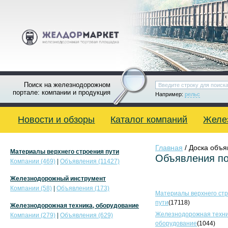
Поиск на железнодорожном
портале: компании и продукция
Например:
рельс
Новости и обзоры
Каталог компаний
Желе
Главная
/ Доска объ
Материалы верхнего строения пути
Объявления по
Компании (469)
|
Объявления (11427)
Железнодорожный инструмент
Компании (58)
|
Объявления (173)
Материалы верхнего ст
пути
(17118)
Железнодорожная техника, оборудование
Железнодорожная техни
Компании (279)
|
Объявления (629)
оборудование
(1044)