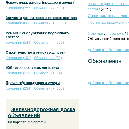
Локомотивы, вагоны (продажа и аренда)
Запчасти для вагонов и 
Компании (355)
|
Объявления (610)
состава
(4721)
Строительство и ремонт
Запчасти для вагонов и тягового состава
Прочая ж/д продукция и 
Компании (806)
|
Объявления (2503)
Покупка
/
Продажа
/
Ремонт и обслуживание подвижного
состава
Объявлений всего/вче
Компании (143)
|
Объявления (156)
добавить объявлени
Строительство и ремонт ж/д путей
Компании (101)
|
Объявления (88)
Объявления
Ж/Д грузоперевозки, логистика
Компании (239)
|
Объявления (94)
добавить объявлени
Прочая ж/д продукция и услуги
Компании (234)
|
Объявления (603)
Железнодорожная доска
объявлений
на портале Metaprom.ru