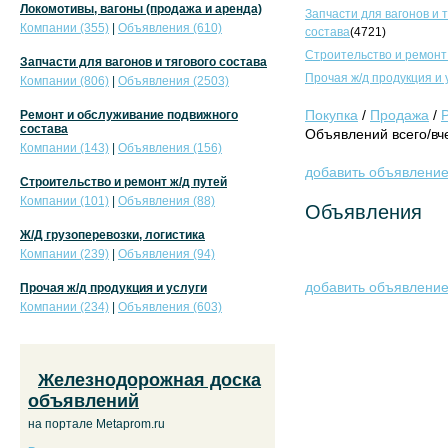
Локомотивы, вагоны (продажа и аренда)
Запчасти для вагонов и 
Компании (355)
|
Объявления (610)
состава
(4721)
Строительство и ремонт
Запчасти для вагонов и тягового состава
Прочая ж/д продукция и 
Компании (806)
|
Объявления (2503)
Покупка
/
Продажа
/
Ремонт и обслуживание подвижного
состава
Объявлений всего/вче
Компании (143)
|
Объявления (156)
добавить объявлени
Строительство и ремонт ж/д путей
Компании (101)
|
Объявления (88)
Объявления
Ж/Д грузоперевозки, логистика
Компании (239)
|
Объявления (94)
добавить объявлени
Прочая ж/д продукция и услуги
Компании (234)
|
Объявления (603)
Железнодорожная доска
объявлений
на портале Metaprom.ru