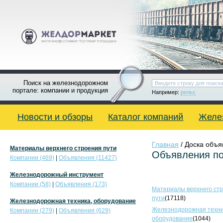
Поиск на железнодорожном
портале: компании и продукция
Например:
рельс
Новости и обзоры
Каталог компаний
Желе
Главная
/ Доска объ
Материалы верхнего строения пути
Объявления по
Компании (469)
|
Объявления (11427)
Железнодорожный инструмент
Компании (58)
|
Объявления (173)
Материалы верхнего ст
пути
(17118)
Железнодорожная техника, оборудование
Железнодорожная техни
Компании (279)
|
Объявления (629)
оборудование
(1044)